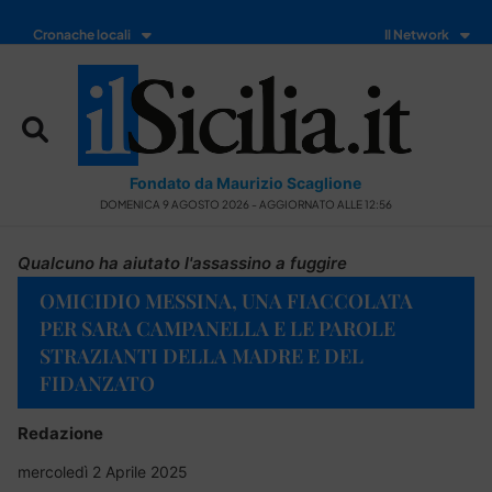
Cronache locali
Il Network
Fondato da Maurizio Scaglione
DOMENICA 9 AGOSTO 2026 - AGGIORNATO ALLE 12:56
Qualcuno ha aiutato l'assassino a fuggire
OMICIDIO MESSINA, UNA FIACCOLATA
PER SARA CAMPANELLA E LE PAROLE
STRAZIANTI DELLA MADRE E DEL
FIDANZATO
Redazione
mercoledì 2 Aprile 2025