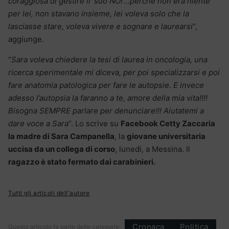
coraggiosa di gestire il ‘suo NO!’…perché non era niente
per lei, non stavano insieme, lei voleva solo che la
lasciasse stare, voleva vivere e sognare e laurearsi
“,
aggiunge.
“
Sara voleva chiedere la tesi di laurea in oncologia, una
ricerca sperimentale mi diceva, per poi specializzarsi e poi
fare anatomia patologica per fare le autopsie. E invece
adesso l’autopsia la faranno a te, amore della mia vita!!!!
Bisogna SEMPRE parlare per denunciare!!! Aiutatemi a
dare voce a Sara
“. Lo scrive su
Facebook Cetty Zaccaria
la madre di Sara Campanella
, la
giovane universitaria
uccisa da un collega di corso
, lunedì, a Messina. Il
ragazzo è stato fermato dai carabinieri.
Tutti gli articoli dell'autore
Cronaca
Politica
Questo articolo fa parte delle categorie: