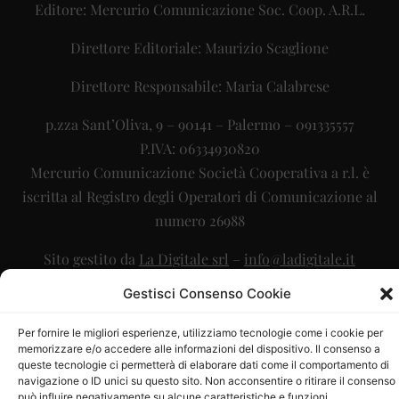
Editore: Mercurio Comunicazione Soc. Coop. A.R.L.
Direttore Editoriale: Maurizio Scaglione
Direttore Responsabile: Maria Calabrese
p.zza Sant’Oliva, 9 – 90141 – Palermo – 091335557
P.IVA: 06334930820
Mercurio Comunicazione Società Cooperativa a r.l. è
iscritta al Registro degli Operatori di Comunicazione al
numero 26988
Sito gestito da
La Digitale srl
–
info@ladigitale.it
Gestisci Consenso Cookie
Per fornire le migliori esperienze, utilizziamo tecnologie come i cookie per
memorizzare e/o accedere alle informazioni del dispositivo. Il consenso a
queste tecnologie ci permetterà di elaborare dati come il comportamento di
navigazione o ID unici su questo sito. Non acconsentire o ritirare il consenso
può influire negativamente su alcune caratteristiche e funzioni.