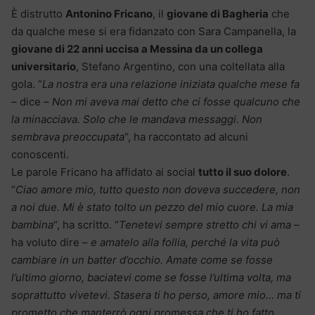
È distrutto
Antonino Fricano
, il
giovane di Bagheria
che
da qualche mese si era fidanzato con Sara Campanella, la
giovane di 22 anni uccisa a Messina da un collega
universitario
, Stefano Argentino, con una coltellata alla
gola. “
La nostra era una relazione iniziata qualche mese fa
– dice –
Non mi aveva mai detto che ci fosse qualcuno che
la minacciava. Solo che le mandava messaggi. Non
sembrava preoccupata
“, ha raccontato ad alcuni
conoscenti.
Le parole Fricano ha affidato ai social
tutto il suo dolore
.
“
Ciao amore mio, tutto questo non doveva succedere, non
a noi due. Mi è stato tolto un pezzo del mio cuore. La mia
bambina
“, ha scritto. “
Tenetevi sempre stretto chi vi ama
–
ha voluto dire –
e amatelo alla follia, perché la vita può
cambiare in un batter d’occhio. Amate come se fosse
l’ultimo giorno, baciatevi come se fosse l’ultima volta, ma
soprattutto vivetevi. Stasera ti ho perso, amore mio… ma ti
prometto che manterrò ogni promessa che ti ho fatto.