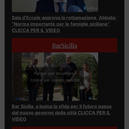
Sala d’Ercole approva la rottamazione, Abbate:
“Norma importante per le famiglie siciliane”
CLICCA PER IL VIDEO
BarSicilia
Fai clic per accettare i
cookie per questo servizio
Bar Sicilia, a Ispica la sfida per il futuro passa
dal nuovo governo della città CLICCA PER IL
VIDEO