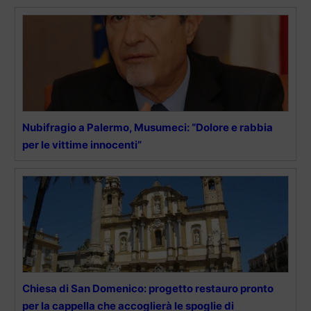
Nubifragio a Palermo, Musumeci: “Dolore e rabbia
per le vittime innocenti”
Chiesa di San Domenico: progetto restauro pronto
per la cappella che accoglierà le spoglie di