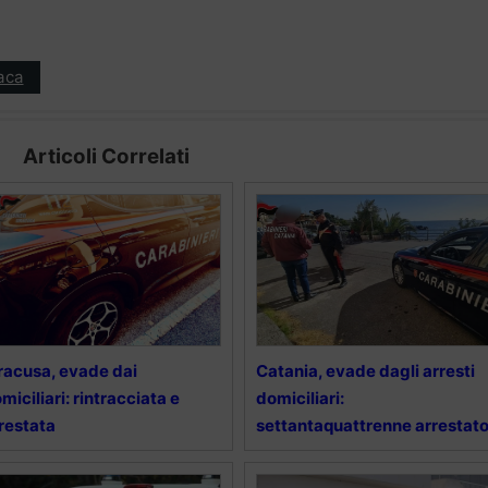
aca
Articoli Correlati
racusa, evade dai
Catania, evade dagli arresti
miciliari: rintracciata e
domiciliari:
restata
settantaquattrenne arrestat