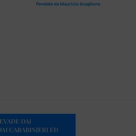
Fondato da Maurizio Scaglione
 EVADE DAI
AI CARABINIERI ED