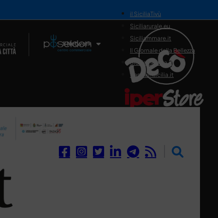
il SiciliaTivù
Siciliarurale.eu
Siciliammare.it
Il Network
Il Giornale della Bellezza
Siciliamedica.it
Sanitainsicilia.it