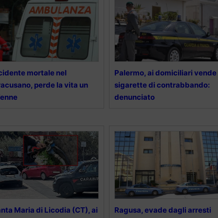
cidente mortale nel
Palermo, ai domiciliari vende
racusano, perde la vita un
sigarette di contrabbando:
7enne
denunciato
nta Maria di Licodia (CT), ai
Ragusa, evade dagli arresti