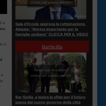
cookie per questo servizio
ti a
Sala d’Ercole approva la rottamazione,
ico
Abbate: “Norma importante per le
famiglie siciliane” CLICCA PER IL VIDEO
to a
BarSicilia
ed
Fai clic per accettare i
 e
cookie per questo servizio
ta
i
Bar Sicilia, a Ispica la sfida per il futuro
passa dal nuovo governo della città