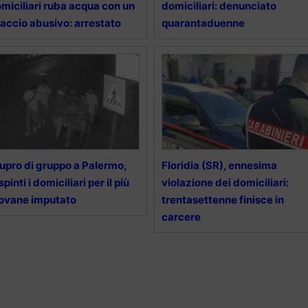
miciliari ruba acqua con un
domiciliari: denunciato
laccio abusivo: arrestato
quarantaduenne
upro di gruppo a Palermo,
Floridia (SR), ennesima
spinti i domiciliari per il più
violazione dei domiciliari:
ovane imputato
trentasettenne finisce in
carcere