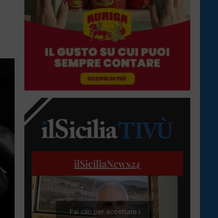
ilSiciliaNews
24
Fai clic per accettare i