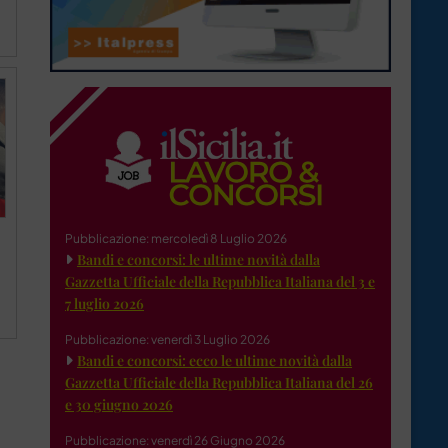
Pubblicazione: mercoledì 8 Luglio 2026
Bandi e concorsi: le ultime novità dalla
Gazzetta Ufficiale della Repubblica Italiana del 3 e
7 luglio 2026
Pubblicazione: venerdì 3 Luglio 2026
Bandi e concorsi: ecco le ultime novità dalla
Gazzetta Ufficiale della Repubblica Italiana del 26
e 30 giugno 2026
Pubblicazione: venerdì 26 Giugno 2026