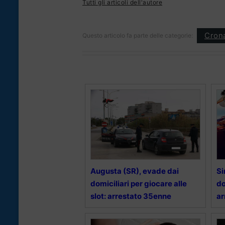
Tutti gli articoli dell'autore
Cron
Questo articolo fa parte delle categorie:
Augusta (SR), evade dai
Si
domiciliari per giocare alle
do
slot: arrestato 35enne
ar