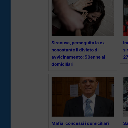
Siracusa, perseguita la ex
In
nonostante il divieto di
si
avvicinamento: 50enne ai
2
domiciliari
Mafia, concessi i domiciliari
Sa