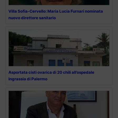
Villa Sofia-Cervello: Maria Lucia Furnari nominata
nuovo direttore sanitario
Asportata cisti ovarica di 20 chili all’ospedale
Ingrassia di Palermo