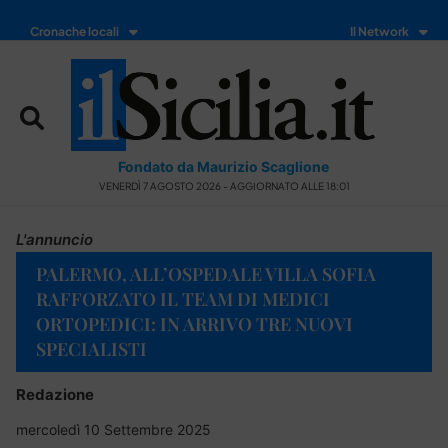
Cronache locali
Il Network
Fondato da Maurizio Scaglione
VENERDÌ 7 AGOSTO 2026 - AGGIORNATO ALLE 18:01
L'annuncio
PALERMO, ALL’OSPEDALE VILLA SOFIA
RAFFORZATO IL TEAM DI MEDICI
ORTOPEDICI: IN ARRIVO TRE NUOVI
SPECIALISTI
Redazione
mercoledì 10 Settembre 2025