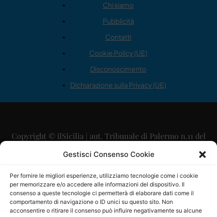
Chi siamo
Pubblicità
Contatti
Cookie Policy (UE)
Disconoscimento
Dichiarazione sulla Privacy (UE)
Copyright © ilSicilia | aut. Tribunale di Palermo n.11 del
29/09/2015
Gestisci Consenso Cookie
Editore: Mercurio Comunicazione Soc. Coop. A.R.L.
Per fornire le migliori esperienze, utilizziamo tecnologie come i cookie
per memorizzare e/o accedere alle informazioni del dispositivo. Il
Direttore Editoriale: Maurizio Scaglione
consenso a queste tecnologie ci permetterà di elaborare dati come il
comportamento di navigazione o ID unici su questo sito. Non
Direttore Responsabile: Maria Calabrese
acconsentire o ritirare il consenso può influire negativamente su alcune