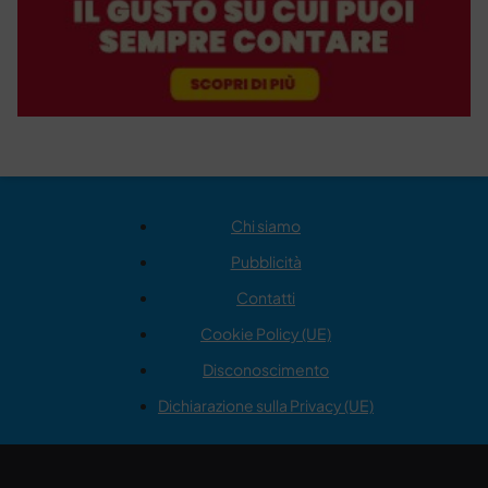
Chi siamo
Pubblicità
Contatti
Cookie Policy (UE)
Disconoscimento
Dichiarazione sulla Privacy (UE)