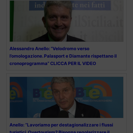
Alessandro Anello: “Velodromo verso
l’omologazione. Palasport e Diamante rispettano il
cronoprogramma” CLICCA PER IL VIDEO
Anello: “Lavoriamo per destagionalizzare i flussi
turistici. Overtourism? Bisogna regolarizzare il