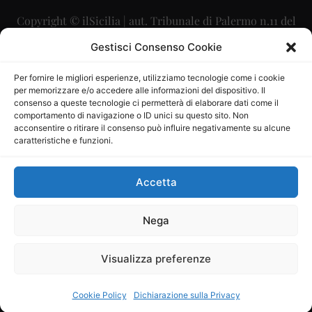
Copyright © ilSicilia | aut. Tribunale di Palermo n.11 del
29/09/2015
Gestisci Consenso Cookie
Editore: Mercurio Comunicazione Soc. Coop. A.R.L.
Per fornire le migliori esperienze, utilizziamo tecnologie come i cookie
per memorizzare e/o accedere alle informazioni del dispositivo. Il
Direttore Editoriale: Maurizio Scaglione
consenso a queste tecnologie ci permetterà di elaborare dati come il
comportamento di navigazione o ID unici su questo sito. Non
Direttore Responsabile: Maria Calabrese
acconsentire o ritirare il consenso può influire negativamente su alcune
caratteristiche e funzioni.
p.zza Sant’Oliva, 9 – 90141 – Palermo – 091335557
P.IVA: 06334930820
Accetta
Mercurio Comunicazione Società Cooperativa a r.l. è
iscritta al Registro degli Operatori di Comunicazione al
Nega
numero 26988
Visualizza preferenze
Sito gestito da
La Digitale srl
–
info@ladigitale.it
Cookie Policy
Dichiarazione sulla Privacy