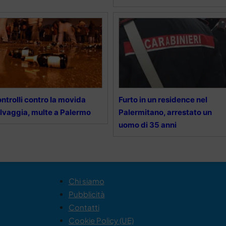
ntrolli contro la movida
Furto in un residence nel
lvaggia, multe a Palermo
Palermitano, arrestato un
uomo di 35 anni
Chi siamo
Pubblicità
Contatti
Cookie Policy (UE)