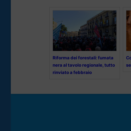
Riforma dei forestali: fumata
Co
nera al tavolo regionale, tutto
se
rinviato a febbraio