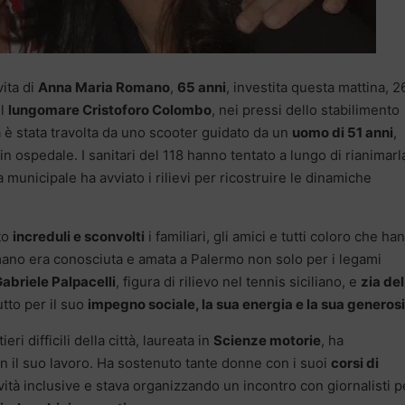
ita di
Anna Maria Romano
,
65 anni
, investita questa mattina, 2
il
lungomare Cristoforo Colombo
, nei pressi dello stabilimento
 è stata travolta da uno scooter guidato da un
uomo di 51 anni
,
n ospedale. I sanitari del 118 hanno tentato a lungo di rianimarl
municipale ha avviato i rilievi per ricostruire le dinamiche
to
increduli e sconvolti
i familiari, gli amici e tutti coloro che ha
mano era conosciuta e amata a Palermo non solo per i legami
abriele Palpacelli
, figura di rilievo nel tennis siciliano, e
zia del
tto per il suo
impegno sociale, la sua energia e la sua generos
ieri difficili della città, laureata in
Scienze motorie
, ha
 il suo lavoro. Ha sostenuto tante donne con i suoi
corsi di
vità inclusive e stava organizzando un incontro con giornalisti p