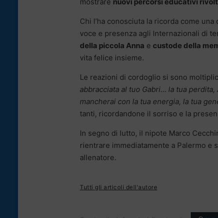
mostrare
nuovi percorsi educativi rivo
Chi l’ha conosciuta la ricorda come un
voce e presenza agli Internazionali di t
della piccola Anna
e
custode della mem
vita felice insieme.
Le reazioni di cordoglio si sono moltiplica
abbracciata al tuo Gabri… la tua perdita,
mancherai con la tua energia, la tua gene
tanti, ricordandone il sorriso e la prese
In segno di lutto, il nipote Marco Cecchi
rientrare immediatamente a Palermo e so
allenatore.
Tutti gli articoli dell'autore