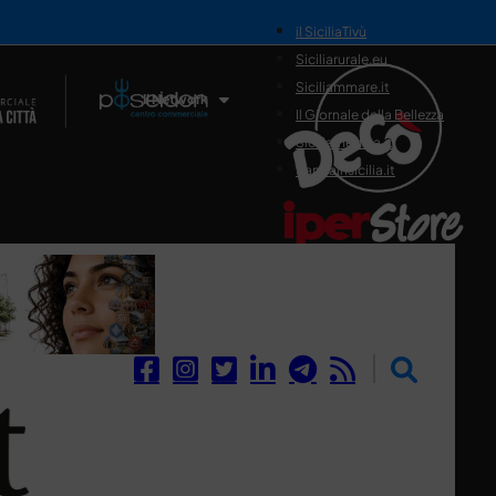
il SiciliaTivù
Siciliarurale.eu
Siciliammare.it
Il Network
Il Giornale della Bellezza
Siciliamedica.it
Sanitainsicilia.it