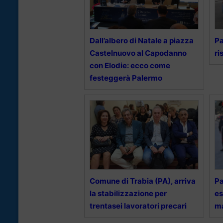
Dall’albero di Natale a piazza
Pa
Castelnuovo al Capodanno
ri
con Elodie: ecco come
festeggerà Palermo
Comune di Trabia (PA), arriva
Pa
la stabilizzazione per
es
trentasei lavoratori precari
ma