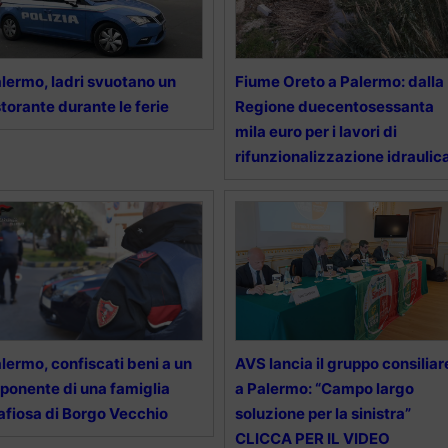
lermo, ladri svuotano un
Fiume Oreto a Palermo: dalla
storante durante le ferie
Regione duecentosessanta
mila euro per i lavori di
rifunzionalizzazione idraulic
lermo, confiscati beni a un
AVS lancia il gruppo consiliar
ponente di una famiglia
a Palermo: “Campo largo
fiosa di Borgo Vecchio
soluzione per la sinistra”
CLICCA PER IL VIDEO