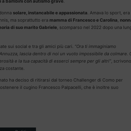
lti a bambini con autismo grave
.
a donna
solare, instancabile e appassionata
. Amava lo sport, era
ennis, ma soprattutto era
mamma di Francesco e Carolina
,
nonn
oria di suo marito Gabriele
, scomparso nel 2022 dopo una lun
te sui social e tra gli amici più cari.
“Ora ti immaginiamo
 Annuzza, lascia dentro di noi un vuoto impossibile da colmare. 
rosità e la tua capacità di esserci sempre per gli altri”
, scrivono
nza costante.
nato ha deciso di ritirarsi dal torneo Challenger di Como per
stenere il cugino Francesco Palpacelli, che è inoltre suo