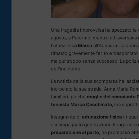
Una tragedia improvvisa ha spezzato la v
agosto, a Palermo, mentre attraversava 
balneare
La Marsa
all’Addaura. La donna
rimasto gravemente ferito e trasportato i
ma purtroppo senza successo. La polizia 
dell’incidente.
La notizia della sua scomparsa ha lascia
incrociato la sua strada. Anna Maria Ro
familiari, poiché
moglie del compianto G
tennista Marco Cecchinato,
ma soprattu
Insegnante di
educazione fisica
in quart
accompagnato generazioni di ragazzi con
preparazione al parto
, ha promosso atti