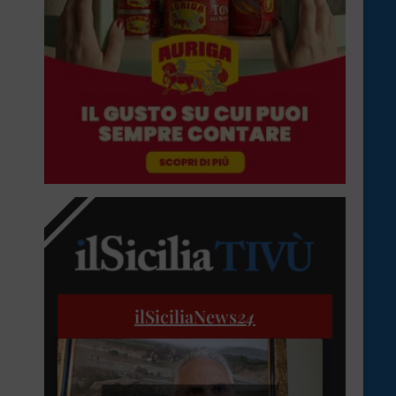
ilSiciliaNews
24