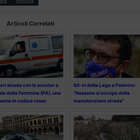
aca
Politica
Articoli Correlati
ori strada con lo scooter a
Sit-in della Lega a Palermo:
ola della Femmine (PA), una
“Nessuno si occupa della
enne in codice rosso
manutenzione strade”