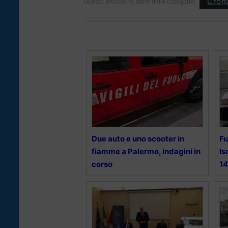
Cron
Questo articolo fa parte delle categorie:
Due auto e uno scooter in
Fu
fiamme a Palermo, indagini in
Is
corso
14