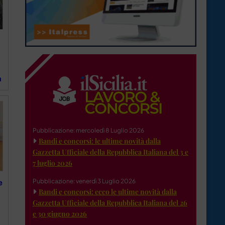
a
Pubblicazione: mercoledì 8 Luglio 2026
Bandi e concorsi: le ultime novità dalla
Gazzetta Ufficiale della Repubblica Italiana del 3 e
7 luglio 2026
Pubblicazione: venerdì 3 Luglio 2026
e
Bandi e concorsi: ecco le ultime novità dalla
Gazzetta Ufficiale della Repubblica Italiana del 26
e 30 giugno 2026