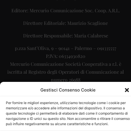
Editore: Mercurio Comunicazione Soc. Coop. A.R.L.
Direttore Editoriale: Maurizio Scaglione
Direttore Responsabile: Maria Calabrese
p.zza Sant’Oliva, 9 – 90141 – Palermo – 091335557
P.IVA: 06334930820
Mercurio Comunicazione Società Cooperativa a r.l. è
iscritta al Registro degli Operatori di Comunicazione al
numero 26988
Gestisci Consenso Cookie
Sito gestito da
La Digitale srl
–
info@ladigitale.it
Per fornire le migliori esperienze, utilizziamo tecnologie come i cookie per
memorizzare e/o accedere alle informazioni del dispositivo. Il consenso a
queste tecnologie ci permetterà di elaborare dati come il comportamento di
navigazione o ID unici su questo sito. Non acconsentire o ritirare il consenso
può influire negativamente su alcune caratteristiche e funzioni.