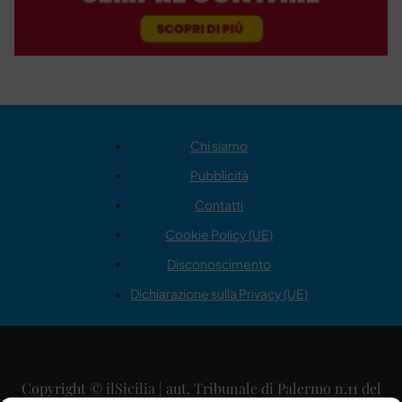
Chi siamo
Pubblicità
Contatti
Cookie Policy (UE)
Disconoscimento
Dichiarazione sulla Privacy (UE)
Copyright © ilSicilia | aut. Tribunale di Palermo n.11 del