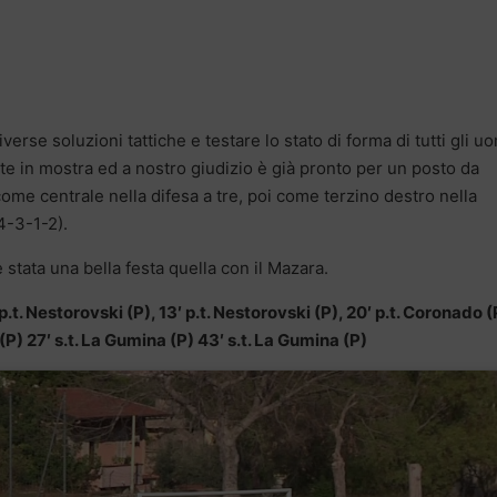
erse soluzioni tattiche e testare lo stato di forma di tutti gli u
te in mostra ed a nostro giudizio è già pronto per un posto da
ome centrale nella difesa a tre, poi come terzino destro nella
4-3-1-2).
 stata una bella festa quella con il Mazara.
.t. Nestorovski (P), 13′ p.t. Nestorovski (P), 20′ p.t. Coronado (
i (P) 27′ s.t. La Gumina (P) 43′ s.t. La Gumina (P)