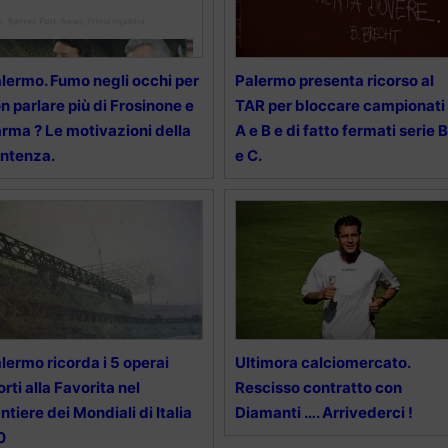
lermo. Fumo negli occhi per
Palermo presenta ricorso al
n parlare più di Frosinone e
TAR per bloccare campionati
rma ? Le motivazioni della
A e B e di fatto fermati serie B
ntenza.
e C.
lermo ricorda i 5 operai
Ultimora calciomercato.
rti alla Favorita nel
Rescisso contratto con
ntiere dei Mondiali di Italia
Diamanti …. Arrivederci !
0