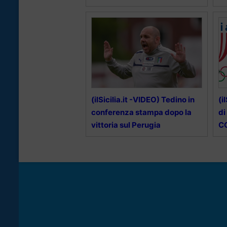
(ilSicilia.it -VIDEO) Tedino in
(i
conferenza stampa dopo la
di
vittoria sul Perugia
CO