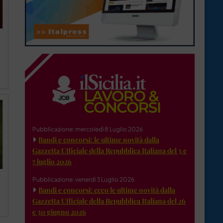
Pubblicazione: mercoledì 8 Luglio 2026
Bandi e concorsi: le ultime novità dalla
Gazzetta Ufficiale della Repubblica Italiana del 3 e
7 luglio 2026
Pubblicazione: venerdì 3 Luglio 2026
Bandi e concorsi: ecco le ultime novità dalla
Gazzetta Ufficiale della Repubblica Italiana del 26
e 30 giugno 2026