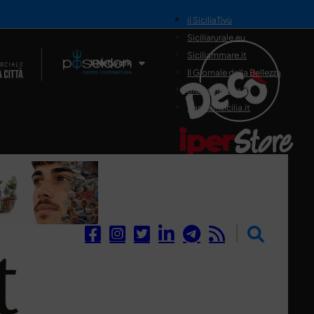
il SiciliaTivù
Siciliarurale.eu
Siciliammare.it
Il Network
Il Giornale della Bellezza
Siciliamedica.it
Sanitainsicilia.it