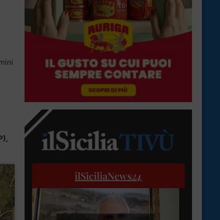
omini
P),
ilSiciliaNews
24