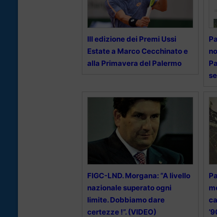
III edizione dei Premi Ussi
Pa
Estate a Marco Cecchinato e
no
alla Primavera del Palermo
Pa
se
FIGC-LND. Morgana: “A livello
Pa
nazionale superato ogni
mo
limite. Dobbiamo dare
ca
certezze !”. (VIDEO)
’9