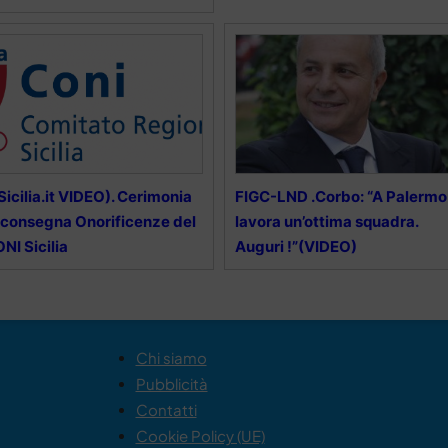
lSicilia.it VIDEO). Cerimonia
FIGC-LND .Corbo: “A Palermo
 consegna Onorificenze del
lavora un’ottima squadra.
NI Sicilia
Auguri !”(VIDEO)
Chi siamo
Pubblicità
Contatti
Cookie Policy (UE)