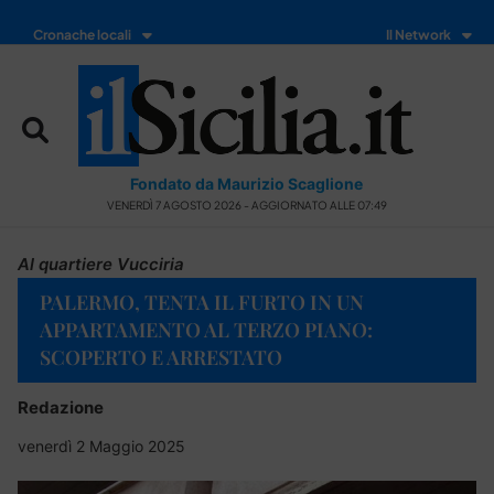
Cronache locali
Il Network
Fondato da Maurizio Scaglione
VENERDÌ 7 AGOSTO 2026 - AGGIORNATO ALLE 07:49
Al quartiere Vucciria
PALERMO, TENTA IL FURTO IN UN
APPARTAMENTO AL TERZO PIANO:
SCOPERTO E ARRESTATO
Redazione
venerdì 2 Maggio 2025