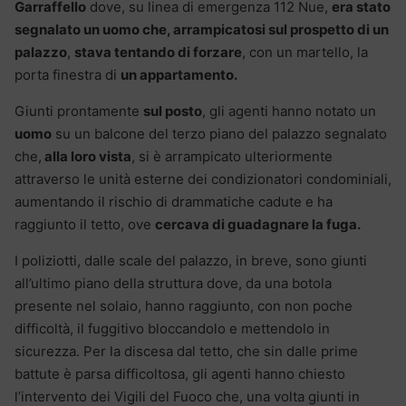
Garraffello
dove, su linea di emergenza 112 Nue,
era stato
segnalato un uomo che, arrampicatosi sul prospetto di un
palazzo
,
stava tentando di forzare
, con un martello, la
porta finestra di
un appartamento.
Giunti prontamente
sul posto
, gli agenti hanno notato un
uomo
su un balcone del terzo piano del palazzo segnalato
che,
alla loro vista
, si è arrampicato ulteriormente
attraverso le unità esterne dei condizionatori condominiali,
aumentando il rischio di drammatiche cadute e ha
raggiunto il tetto, ove
cercava di guadagnare la fuga.
I poliziotti, dalle scale del palazzo, in breve, sono giunti
all’ultimo piano della struttura dove, da una botola
presente nel solaio, hanno raggiunto, con non poche
difficoltà, il fuggitivo bloccandolo e mettendolo in
sicurezza. Per la discesa dal tetto, che sin dalle prime
battute è parsa difficoltosa, gli agenti hanno chiesto
l’intervento dei Vigili del Fuoco che, una volta giunti in