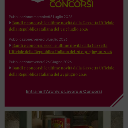
Pubblicazione: mercoledì 8 Luglio 2026
Bandi e concorsi: le ultime novità dalla Gazzetta Ufficiale
della Repubblica Italiana del 3 e 7 luglio 2026
Pubblicazione: venerdì 3 Luglio 2026
Bandi e concorsi: ecco le ultime novità dalla Gazzetta
Ufficiale della Repubblica Italiana del 26 e 30 giugno 2026
Pubblicazione: venerdì 26 Giugno 2026
Bandi e concorsi: le ultime novità dalla Gazzetta Ufficiale
della Repubblica Italiana del 23 giugno 2026
Entra nell'Archivio Lavoro & Concorsi