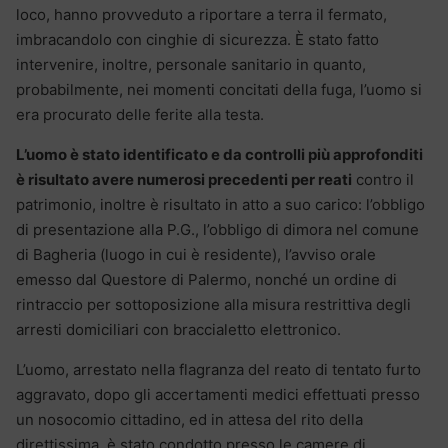
loco, hanno provveduto a riportare a terra il fermato,
imbracandolo con cinghie di sicurezza. È stato fatto
intervenire, inoltre, personale sanitario in quanto,
probabilmente, nei momenti concitati della fuga, l’uomo si
era procurato delle ferite alla testa.
L’uomo è stato identificato e da controlli più approfonditi
è risultato avere numerosi precedenti per reati
contro il
patrimonio, inoltre è risultato in atto a suo carico: l’obbligo
di presentazione alla P.G., l’obbligo di dimora nel comune
di Bagheria (luogo in cui è residente), l’avviso orale
emesso dal Questore di Palermo, nonché un ordine di
rintraccio per sottoposizione alla misura restrittiva degli
arresti domiciliari con braccialetto elettronico.
L’uomo, arrestato nella flagranza del reato di tentato furto
aggravato, dopo gli accertamenti medici effettuati presso
un nosocomio cittadino, ed in attesa del rito della
direttissima, è stato condotto presso le camere di