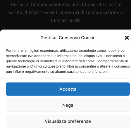
Mercurio Comunicazione Società Cooperativa a r.l. è
iscritta al Registro degli Operatori di Comunicazione al
numero 26988
Sito gestito da
La Digitale srl
–
info@ladigitale.it
Gestisci Consenso Cookie
Per fornire le migliori esperienze, utilizziamo tecnologie come i cookie per
memorizzare e/o accedere alle informazioni del dispositivo. Il consenso a
queste tecnologie ci permetterà di elaborare dati come il comportamento di
navigazione o ID unici su questo sito. Non acconsentire o ritirare il consenso
può influire negativamente su alcune caratteristiche e funzioni.
Accetta
Nega
Visualizza preferenze