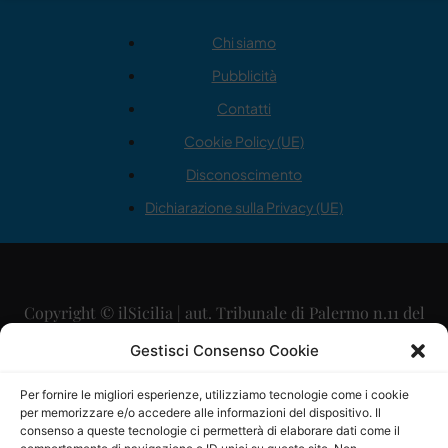
Chi siamo
Pubblicità
Contatti
Cookie Policy (UE)
Disconoscimento
Dichiarazione sulla Privacy (UE)
Copyright © ilSicilia | aut. Tribunale di Palermo n.11 del
29/09/2015
Gestisci Consenso Cookie
Editore: Mercurio Comunicazione Soc. Coop. A.R.L.
Per fornire le migliori esperienze, utilizziamo tecnologie come i cookie
per memorizzare e/o accedere alle informazioni del dispositivo. Il
Direttore Editoriale: Maurizio Scaglione
consenso a queste tecnologie ci permetterà di elaborare dati come il