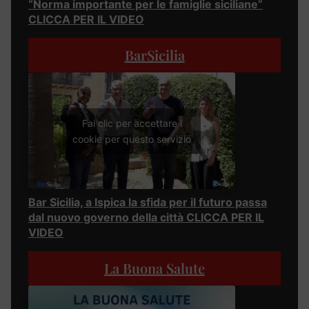
“Norma importante per le famiglie siciliane”
CLICCA PER IL VIDEO
BarSicilia
Fai clic per accettare i
cookie per questo servizio
Bar Sicilia, a Ispica la sfida per il futuro passa
dal nuovo governo della città CLICCA PER IL
VIDEO
La Buona Salute