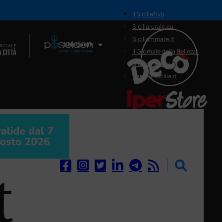
il SiciliaTivù
Siciliarurale.eu
Siciliammare.it
Il Network
Il Giornale della Bellezza
Siciliamedica.it
Sanitainsicilia.it