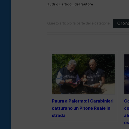
Tutti gli articoli dell'autore
Cron
Questo articolo fa parte delle categorie:
Paura a Palermo: i Carabinieri
Co
catturano un Pitone Reale in
co
strada
al
os