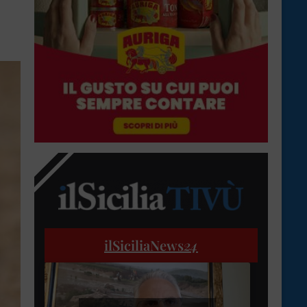
ilSiciliaNews
24