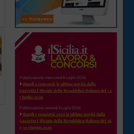
O
Pubblicazione: mercoledì 8 Luglio 2026
Bandi e concorsi: le ultime novità dalla
Gazzetta Ufficiale della Repubblica Italiana del 3 e
7 luglio 2026
Pubblicazione: venerdì 3 Luglio 2026
Bandi e concorsi: ecco le ultime novità dalla
Gazzetta Ufficiale della Repubblica Italiana del 26
e 30 giugno 2026