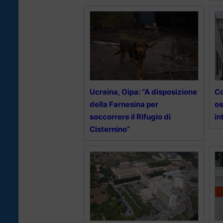
Ucraina, Oipa: “A disposizione
Co
della Farnesina per
os
soccorrere il Rifugio di
in
Cisternino”