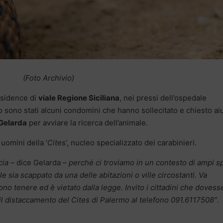
(Foto Archivio)
residence di
viale Regione Siciliana
, nei pressi dell’ospedale
o sono stati alcuni condomini che hanno sollecitato e chiesto ai
 Gelarda
per avviare la ricerca dell’animale.
 uomini della ‘
Cites
‘, nucleo specializzato dei carabinieri.
cia
– dice Gelarda
– perché ci troviamo in un contesto di ampi s
e sia scappato da una delle abitazioni o ville circostanti. Va
no tenere ed è vietato dalla legge. Invito i cittadini che dovess
 il distaccamento del Cites di Palermo al telefono 091.6117508″.