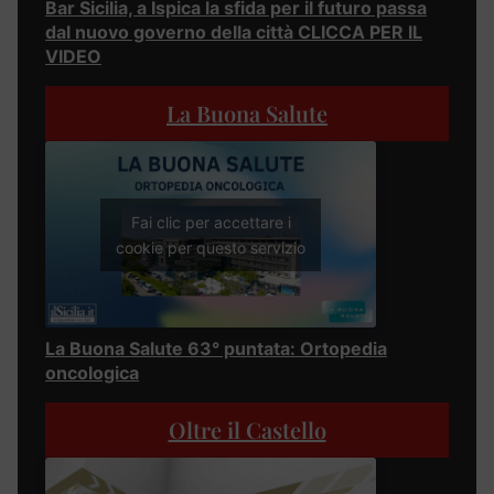
Bar Sicilia, a Ispica la sfida per il futuro passa
dal nuovo governo della città CLICCA PER IL
VIDEO
La Buona Salute
Fai clic per accettare i
cookie per questo servizio
La Buona Salute 63° puntata: Ortopedia
oncologica
Oltre il Castello