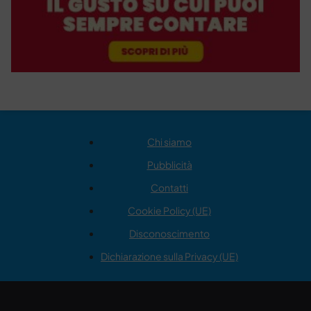
Chi siamo
Pubblicità
Contatti
Cookie Policy (UE)
Disconoscimento
Dichiarazione sulla Privacy (UE)