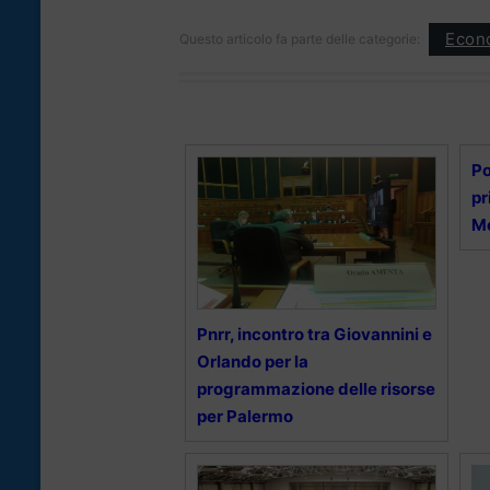
Econ
Questo articolo fa parte delle categorie:
Po
pr
Me
Pnrr, incontro tra Giovannini e
Orlando per la
programmazione delle risorse
per Palermo