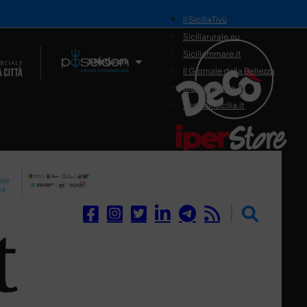
il SiciliaTivù
Siciliarurale.eu
Siciliammare.it
Il Network
Il Giornale della Bellezza
Siciliamedica.it
Sanitainsicilia.it