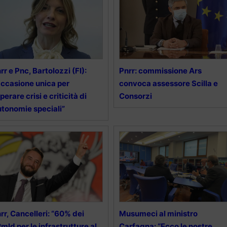
rr e Pnc, Bartolozzi (FI):
Pnrr: commissione Ars
ccasione unica per
convoca assessore Scilla e
perare crisi e criticità di
Consorzi
tonomie speciali”
rr, Cancelleri: “60% dei
Musumeci al ministro
mld per le infrastrutture al
Carfagna: “Ecco le nostre