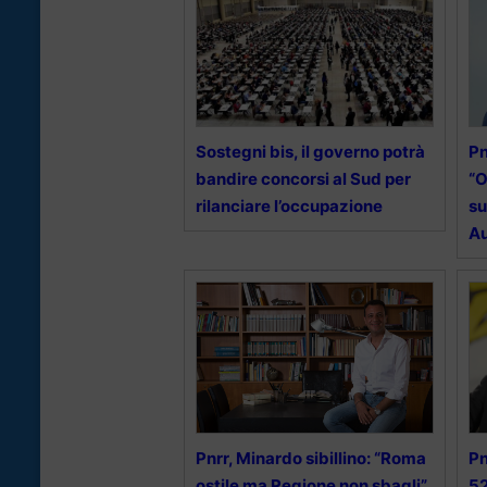
Sostegni bis, il governo potrà
Pn
bandire concorsi al Sud per
“O
rilanciare l’occupazione
su
Au
Pnrr, Minardo sibillino: “Roma
Pn
ostile ma Regione non sbagli”
52