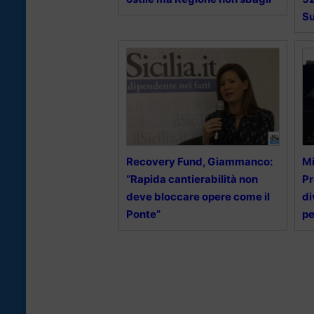
S
Recovery Fund, Giammanco:
Mi
“Rapida cantierabilità non
Pr
deve bloccare opere come il
di
Ponte”
pe