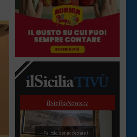
ilSiciliaNews
24
Fai clic per accettare i