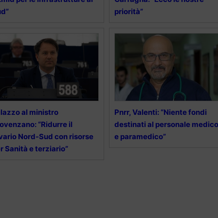
ud”
priorità”
lazzo al ministro
Pnrr, Valenti: “Niente fondi
ovenzano: “Ridurre il
destinati al personale medic
vario Nord-Sud con risorse
e paramedico”
r Sanità e terziario”