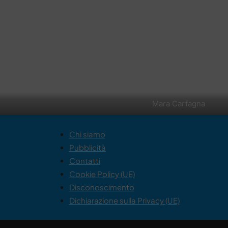
Mara Carfagna
Chi siamo
Pubblicità
Contatti
Cookie Policy (UE)
Disconoscimento
Dichiarazione sulla Privacy (UE)