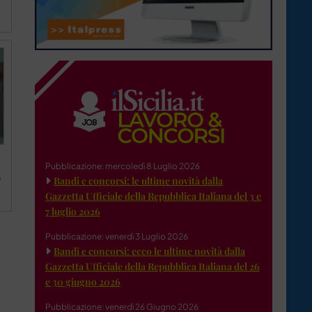
Pubblicazione: mercoledì 8 Luglio 2026
o
Bandi e concorsi: le ultime novità dalla
Gazzetta Ufficiale della Repubblica Italiana del 3 e
7 luglio 2026
Pubblicazione: venerdì 3 Luglio 2026
Bandi e concorsi: ecco le ultime novità dalla
Gazzetta Ufficiale della Repubblica Italiana del 26
e 30 giugno 2026
Pubblicazione: venerdì 26 Giugno 2026