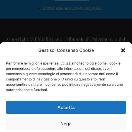
Dichiarazione sulla Privacy (UE)
Copyright © ilSicilia | aut. Tribunale di Palermo n.11 del
29/09/2015
Gestisci Consenso Cookie
Editore: Mercurio Comunicazione Soc. Coop. A.R.L.
Per fornire le migliori esperienze, utilizziamo tecnologie come i cookie
per memorizzare e/o accedere alle informazioni del dispositivo. Il
Direttore Editoriale: Maurizio Scaglione
consenso a queste tecnologie ci permetterà di elaborare dati come il
comportamento di navigazione o ID unici su questo sito. Non
Direttore Responsabile: Maria Calabrese
acconsentire o ritirare il consenso può influire negativamente su alcune
caratteristiche e funzioni.
p.zza Sant’Oliva, 9 – 90141 – Palermo – 091335557
P.IVA: 06334930820
Accetta
Mercurio Comunicazione Società Cooperativa a r.l. è
iscritta al Registro degli Operatori di Comunicazione al
Nega
numero 26988