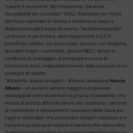
“
Lavoro e inclusione
” del Programma “
Garanzia
Occupabilità dei Lavoratori
” (GOL), finanziato con i fondi
del Piano nazionale di ripresa e resilienza e messi a
disposizione dall’Europa attraverso “NextGenerationEU”.
La misura, in particolare, darà l’opportunità a 6.374
beneficiari siciliani, tra disoccupati, persone con disabilità,
lavoratori fragili o vulnerabili, giovani NEET, donne in
condizioni di svantaggio, di partecipare a corsi di
formazione brevi, indipendentemente dalla presenza di un
sostegno al reddito.
“
Attraverso questo progetto
– afferma l’assessore
Nuccia
Albano
–
un numero sempre maggiore di persone
svantaggiate potrà aumentare la propria occupabilità. Una
misura di politica attiva del lavoro per sostenere i percorsi
di inserimento e reinserimento lavorativo delle fasce più
fragili e vulnerabili, che presentano bisogni complessi e si
trovano in presenza di ostacoli e barriere che vanno oltre
la dimensione lavorativa. In questi mesi abbiamo messo in