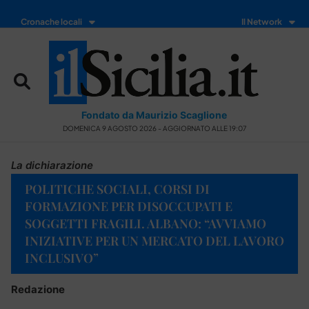
Cronache locali
Il Network
Fondato da Maurizio Scaglione
DOMENICA 9 AGOSTO 2026 - AGGIORNATO ALLE 19:07
La dichiarazione
POLITICHE SOCIALI, CORSI DI
FORMAZIONE PER DISOCCUPATI E
SOGGETTI FRAGILI. ALBANO: “AVVIAMO
INIZIATIVE PER UN MERCATO DEL LAVORO
INCLUSIVO”
Redazione