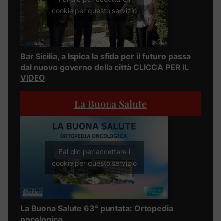
cookie per questo servizio
Bar Sicilia, a Ispica la sfida per il futuro passa
dal nuovo governo della città CLICCA PER IL
VIDEO
La Buona Salute
Fai clic per accettare i
cookie per questo servizio
La Buona Salute 63° puntata: Ortopedia
oncologica