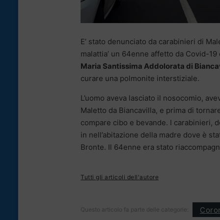
E’ stato denunciato da carabinieri di Mal
malattia’ un 64enne affetto da Covid-19 c
Maria Santissima Addolorata di Biancav
curare una polmonite interstiziale.
L’uomo aveva lasciato il nosocomio, avev
Maletto da Biancavilla, e prima di torna
compare cibo e bevande. I carabinieri, d
in nell’abitazione della madre dove è st
Bronte. Il 64enne era stato riaccompagna
Tutti gli articoli dell'autore
Coron
Questo articolo fa parte delle categorie: