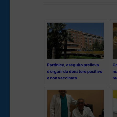
Partinico, eseguito prelievo
Co
d’organi da donatore positivo
ma
e non vaccinato
ma