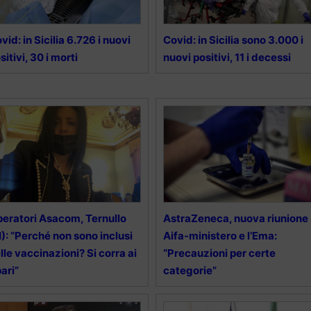
vid: in Sicilia 6.726 i nuovi
Covid: in Sicilia sono 3.000 i
sitivi, 30 i morti
nuovi positivi, 11 i decessi
eratori Asacom, Ternullo
AstraZeneca, nuova riunione
I): “Perché non sono inclusi
Aifa-ministero e l’Ema:
lle vaccinazioni? Si corra ai
“Precauzioni per certe
pari”
categorie”