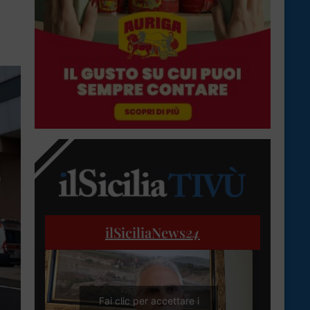
ilSiciliaNews
24
Fai clic per accettare i