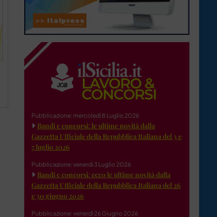
Pubblicazione: mercoledì 8 Luglio 2026
Bandi e concorsi: le ultime novità dalla
Gazzetta Ufficiale della Repubblica Italiana del 3 e
7 luglio 2026
Pubblicazione: venerdì 3 Luglio 2026
Bandi e concorsi: ecco le ultime novità dalla
Gazzetta Ufficiale della Repubblica Italiana del 26
e 30 giugno 2026
Pubblicazione: venerdì 26 Giugno 2026