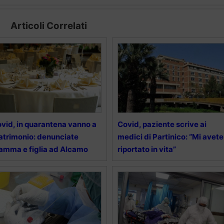
Articoli Correlati
vid, in quarantena vanno a
Covid, paziente scrive ai
trimonio: denunciate
medici di Partinico: “Mi avete
mma e figlia ad Alcamo
riportato in vita”