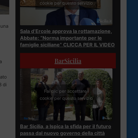
cookie per questo servizio
 una
Sala d’Ercole approva la rottamazione,
Abbate: “Norma importante per le
famiglie siciliane” CLICCA PER IL VIDEO
BarSicilia
a
vato
8 di
Fai clic per accettare i
cookie per questo servizio
Bar Sicilia, a Ispica la sfida per il futuro
passa dal nuovo governo della città