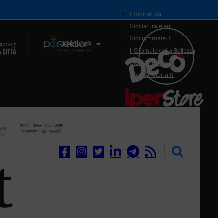
il SiciliaTivù
Siciliarurale.eu
Siciliammare.it
Il Network
Il Giornale della Bellezza
Siciliamedica.it
Sanitainsicilia.it