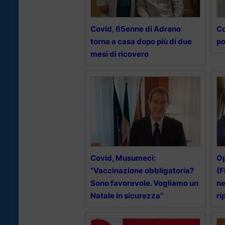
Covid, 65enne di Adrano
Co
torna a casa dopo più di due
po
mesi di ricovero
Covid, Musumeci:
Op
“Vaccinazione obbligatoria?
(F
Sono favorevole. Vogliamo un
ne
Natale in sicurezza”
ri