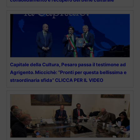
Capitale della Cultura, Pesaro passa il testimone ad
Agrigento. Miccichè: “Pronti per questa bellissima e
straordinaria sfida” CLICCA PER IL VIDEO