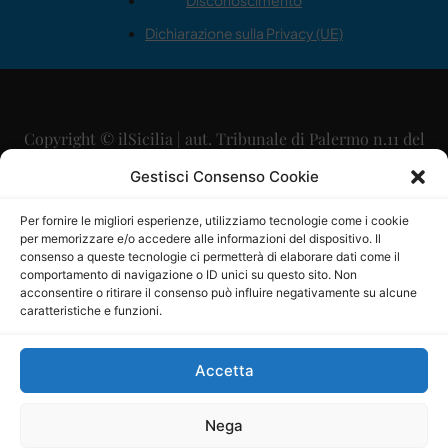
Disconoscimento
Dichiarazione sulla Privacy (UE)
Copyright © ilSicilia | aut. Tribunale di Palermo n.11 del
29/09/2015
Gestisci Consenso Cookie
Editore: Mercurio Comunicazione Soc. Coop. A.R.L.
Per fornire le migliori esperienze, utilizziamo tecnologie come i cookie
per memorizzare e/o accedere alle informazioni del dispositivo. Il
Direttore Editoriale: Maurizio Scaglione
consenso a queste tecnologie ci permetterà di elaborare dati come il
comportamento di navigazione o ID unici su questo sito. Non
Direttore Responsabile: Maria Calabrese
acconsentire o ritirare il consenso può influire negativamente su alcune
caratteristiche e funzioni.
p.zza Sant’Oliva, 9 – 90141 – Palermo – 091335557
P.IVA: 06334930820
Accetta
Mercurio Comunicazione Società Cooperativa a r.l. è
iscritta al Registro degli Operatori di Comunicazione al
Nega
numero 26988