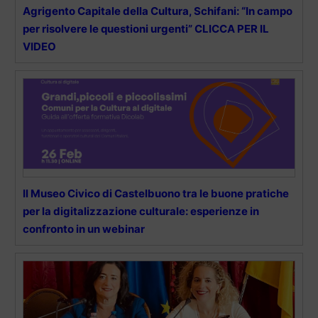
Agrigento Capitale della Cultura, Schifani: “In campo
per risolvere le questioni urgenti” CLICCA PER IL
VIDEO
Il Museo Civico di Castelbuono tra le buone pratiche
per la digitalizzazione culturale: esperienze in
confronto in un webinar