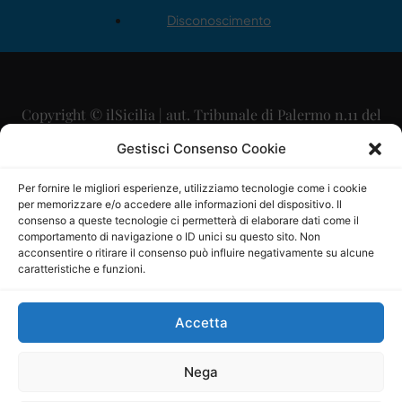
Disconoscimento
Copyright © ilSicilia | aut. Tribunale di Palermo n.11 del
29/09/2015
Gestisci Consenso Cookie
Editore: Mercurio Comunicazione Soc. Coop. A.R.L.
Per fornire le migliori esperienze, utilizziamo tecnologie come i cookie
per memorizzare e/o accedere alle informazioni del dispositivo. Il
Direttore Editoriale: Maurizio Scaglione
consenso a queste tecnologie ci permetterà di elaborare dati come il
comportamento di navigazione o ID unici su questo sito. Non
Direttore Responsabile: Maria Calabrese
acconsentire o ritirare il consenso può influire negativamente su alcune
caratteristiche e funzioni.
p.zza Sant’Oliva, 9 – 90141 – Palermo – 091335557
P.IVA: 06334930820
Accetta
Mercurio Comunicazione Società Cooperativa a r.l. è
iscritta al Registro degli Operatori di Comunicazione al
Nega
numero 26988