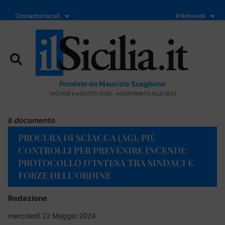
Cronache locali
Il Network
Fondato da Maurizio Scaglione
GIOVEDÌ 6 AGOSTO 2026 - AGGIORNATO ALLE 18:01
Il documento
PROCURA DI SCIACCA (AG), PIÙ
CONTROLLI PER PREVENIRE INCENDI:
PROTOCOLLO D’INTESA TRA SINDACI E
FORZE DELL’ORDINE
Redazione
mercoledì 22 Maggio 2024