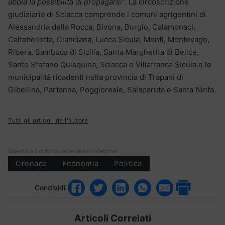
abbia la possibilità di propagarsi”.
La circoscrizione
giudiziaria di Sciacca comprende i comuni agrigentini di
Alessandria della Rocca, Bivona, Burgio, Calamonaci,
Caltabellotta, Cianciana, Lucca Sicula, Menfi, Montevago,
Ribera, Sambuca di Sicilia, Santa Margherita di Belice,
Santo Stefano Quisquina, Sciacca e Villafranca Sicula e le
municipalità ricadenti nella provincia di Trapani di
Gibellina, Partanna, Poggioreale, Salaparuta e Santa Ninfa.
Tutti gli articoli dell'autore
Questo articolo fa parte delle categorie:
Cronaca
Economia
Politica
Condividi
Articoli Correlati