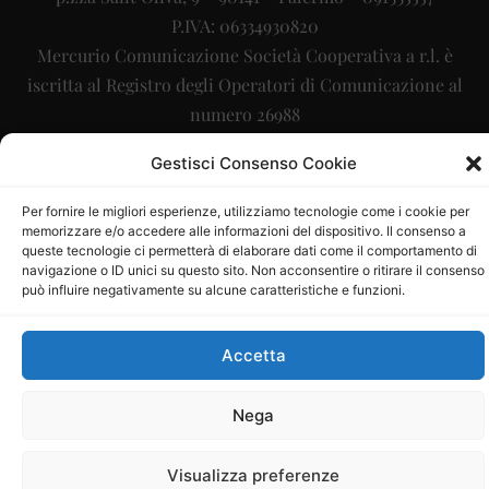
P.IVA: 06334930820
Mercurio Comunicazione Società Cooperativa a r.l. è
iscritta al Registro degli Operatori di Comunicazione al
numero 26988
Sito gestito da
La Digitale srl
–
info@ladigitale.it
Gestisci Consenso Cookie
Per fornire le migliori esperienze, utilizziamo tecnologie come i cookie per
memorizzare e/o accedere alle informazioni del dispositivo. Il consenso a
queste tecnologie ci permetterà di elaborare dati come il comportamento di
navigazione o ID unici su questo sito. Non acconsentire o ritirare il consenso
può influire negativamente su alcune caratteristiche e funzioni.
Accetta
Nega
Visualizza preferenze