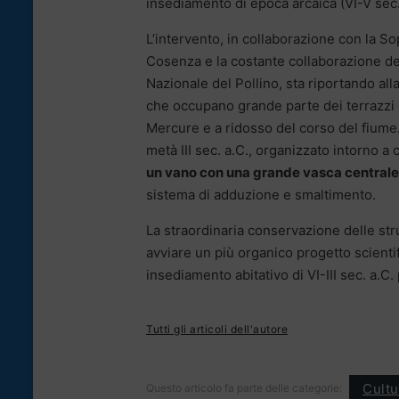
insediamento di epoca arcaica (VI-V sec. 
L’intervento, in collaborazione con la S
Cosenza e la costante collaborazione de
Nazionale del Pollino, sta riportando alla
che occupano grande parte dei terrazzi co
Mercure e a ridosso del corso del fiume.
metà III sec. a.C., organizzato intorno a
un vano con una grande vasca centrale 
sistema di adduzione e smaltimento.
La straordinaria conservazione delle str
avviare un più organico progetto scientif
insediamento abitativo di VI-III sec. a.
Tutti gli articoli dell'autore
Cultu
Questo articolo fa parte delle categorie: