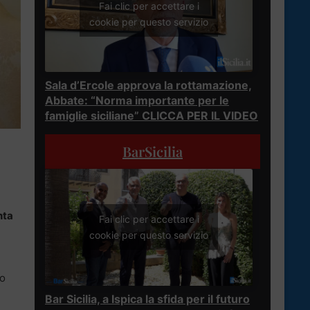
Fai clic per accettare i
cookie per questo servizio
Sala d’Ercole approva la rottamazione,
Abbate: “Norma importante per le
famiglie siciliane” CLICCA PER IL VIDEO
BarSicilia
nta
Fai clic per accettare i
cookie per questo servizio
io
Bar Sicilia, a Ispica la sfida per il futuro