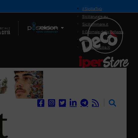
il SiciliaTivù
Siciliarurale.eu
Siciliammare.it
Il Network
Il Giornale della Bellezza
Siciliamedica.it
Sanitainsicilia.it