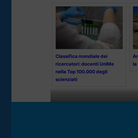
Classifica mondiale dei
Ar
ricercatori: docenti UniMe
la
nella Top 100.000 degli
scienziati