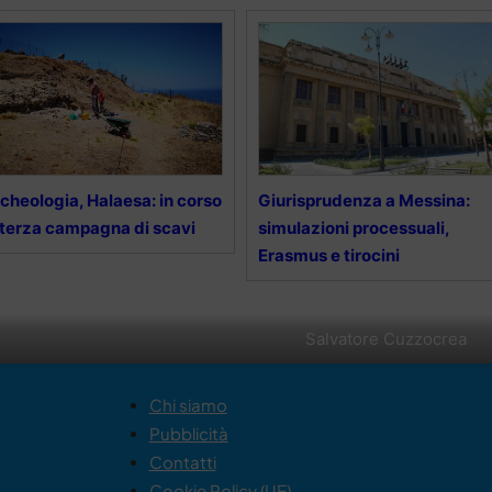
cheologia, Halaesa: in corso
Giurisprudenza a Messina:
 terza campagna di scavi
simulazioni processuali,
Erasmus e tirocini
Salvatore Cuzzocrea
Chi siamo
Pubblicità
Contatti
Cookie Policy (UE)