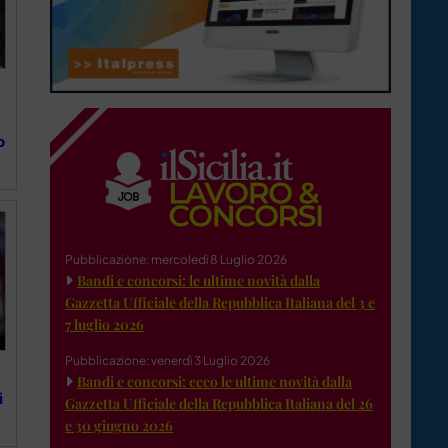
o
Pubblicazione: mercoledì 8 Luglio 2026
Bandi e concorsi: le ultime novità dalla
Gazzetta Ufficiale della Repubblica Italiana del 3 e
7 luglio 2026
Pubblicazione: venerdì 3 Luglio 2026
Bandi e concorsi: ecco le ultime novità dalla
i
Gazzetta Ufficiale della Repubblica Italiana del 26
e 30 giugno 2026