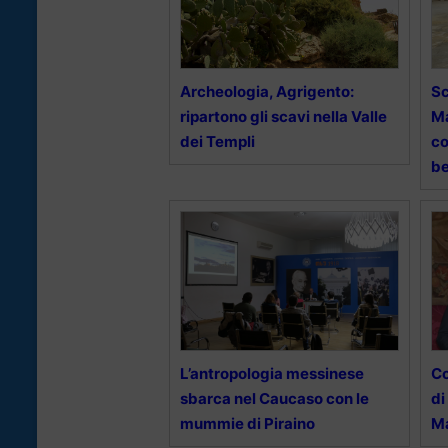
Archeologia, Agrigento:
Sc
ripartono gli scavi nella Valle
Ma
dei Templi
co
be
L’antropologia messinese
Co
sbarca nel Caucaso con le
di
mummie di Piraino
Ma