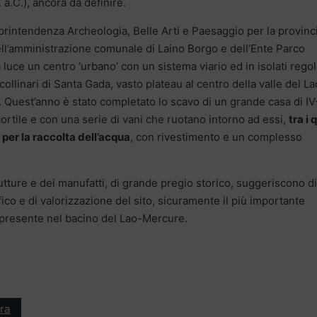
a.C.), ancora da definire.
oprintendenza Archeologia, Belle Arti e Paesaggio per la provinci
ll’amministrazione comunale di Laino Borgo e dell’Ente Parco
 luce un centro ‘urbano’ con un sistema viario ed in isolati regol
llinari di Santa Gada, vasto plateau al centro della valle del La
 Quest’anno è stato completato lo scavo di un grande casa di IV
 cortile e con una serie di vani che ruotano intorno ad essi,
tra i 
per la raccolta dell’acqua
, con rivestimento e un complesso
utture e dei manufatti, di grande pregio storico, suggeriscono di
ico e di valorizzazione del sito, sicuramente il più importante
C. presente nel bacino del Lao-Mercure.
ra