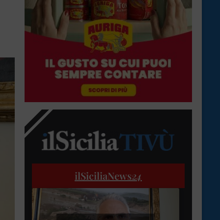
ilSiciliaNews
24