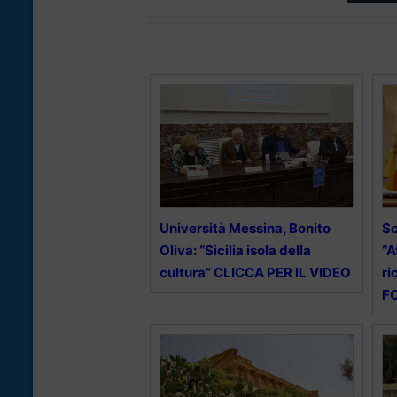
Università Messina, Bonito
Sc
Oliva: “Sicilia isola della
“A
cultura” CLICCA PER IL VIDEO
ri
F