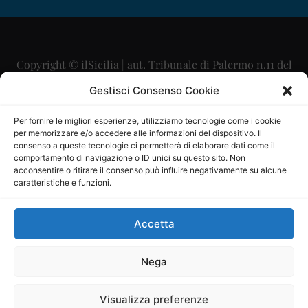
Copyright © ilSicilia | aut. Tribunale di Palermo n.11 del
29/09/2015
Gestisci Consenso Cookie
Editore: Mercurio Comunicazione Soc. Coop. A.R.L.
Per fornire le migliori esperienze, utilizziamo tecnologie come i cookie
per memorizzare e/o accedere alle informazioni del dispositivo. Il
Direttore Editoriale: Maurizio Scaglione
consenso a queste tecnologie ci permetterà di elaborare dati come il
comportamento di navigazione o ID unici su questo sito. Non
Direttore Responsabile: Maria Calabrese
acconsentire o ritirare il consenso può influire negativamente su alcune
caratteristiche e funzioni.
p.zza Sant’Oliva, 9 – 90141 – Palermo – 091335557
P.IVA: 06334930820
Accetta
Mercurio Comunicazione Società Cooperativa a r.l. è
iscritta al Registro degli Operatori di Comunicazione al
Nega
numero 26988
Visualizza preferenze
Sito gestito da
La Digitale srl
–
info@ladigitale.it