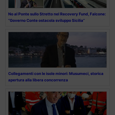
No al Ponte sullo Stretto nel Recovery Fund, Falcone:
“Governo Conte ostacola sviluppo Sicilia”
Collegamenti con le isole minori: Musumeci, storica
apertura alla libera concorrenza