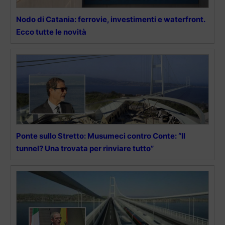
Nodo di Catania: ferrovie, investimenti e waterfront.
Ecco tutte le novità
Ponte sullo Stretto: Musumeci contro Conte: “Il
tunnel? Una trovata per rinviare tutto”