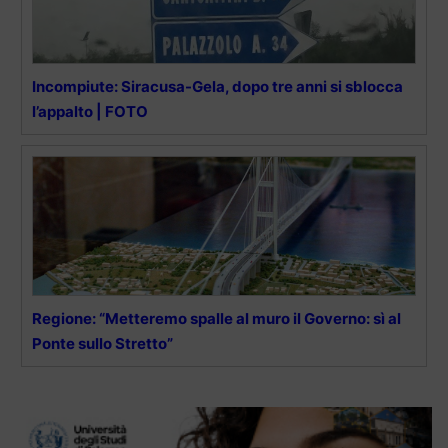
Incompiute: Siracusa-Gela, dopo tre anni si sblocca
l’appalto | FOTO
Regione: “Metteremo spalle al muro il Governo: sì al
Ponte sullo Stretto”