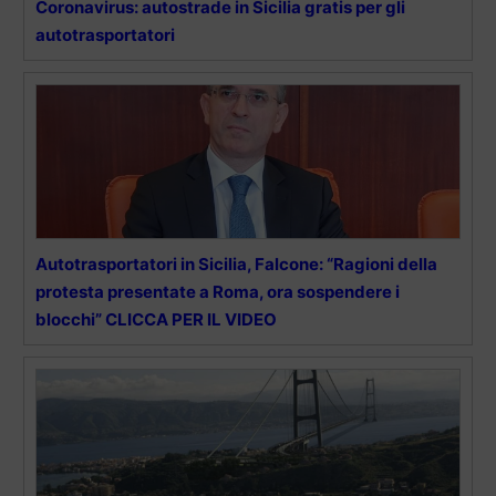
Coronavirus: autostrade in Sicilia gratis per gli
autotrasportatori
Autotrasportatori in Sicilia, Falcone: “Ragioni della
protesta presentate a Roma, ora sospendere i
blocchi” CLICCA PER IL VIDEO