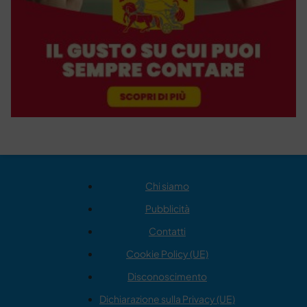
Chi siamo
Pubblicità
Contatti
Cookie Policy (UE)
Disconoscimento
Dichiarazione sulla Privacy (UE)