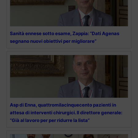
Sanità ennese sotto esame, Zappia: “Dati Agenas
segnano nuovi obiettivi per migliorare”
Asp di Enna, quattromilacinquecento pazienti in
attesa di interventi chirurgici. Il direttore generale:
“Già al lavoro per per ridurre la lista”