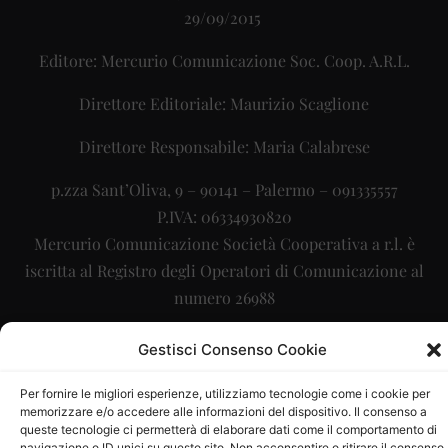
29/09/2015
Editore: Mercurio Comunicazione Soc. Coop. A.R.L.
Direttore Editoriale: Maurizio Scaglione
Direttore Responsabile: Maria Calabrese
p.zza Sant’Oliva, 9 – 90141 – Palermo – 091335557
P.IVA: 06334930820
Mercurio Comunicazione Società Cooperativa a r.l. è
iscritta al Registro degli Operatori di Comunicazione al
numero 26988
Sito gestito da
La Digitale srl
–
info@ladigitale.it
Gestisci Consenso Cookie
Per fornire le migliori esperienze, utilizziamo tecnologie come i cookie per
memorizzare e/o accedere alle informazioni del dispositivo. Il consenso a
queste tecnologie ci permetterà di elaborare dati come il comportamento di
navigazione o ID unici su questo sito. Non acconsentire o ritirare il consenso