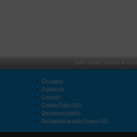
Salvo Geraci sindaco di Cer
Chi siamo
Pubblicità
Contatti
Cookie Policy (UE)
Disconoscimento
Dichiarazione sulla Privacy (UE)