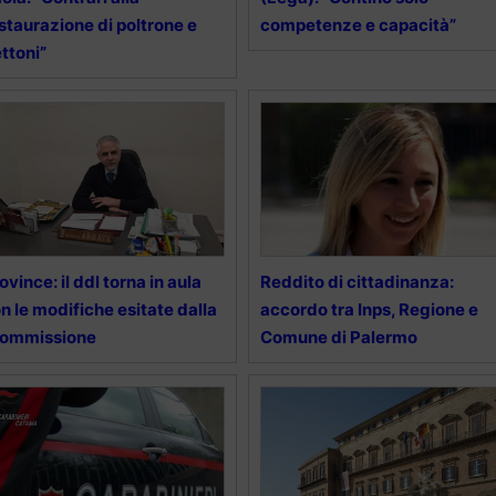
staurazione di poltrone e
competenze e capacità”
ttoni”
ovince: il ddl torna in aula
Reddito di cittadinanza:
n le modifiche esitate dalla
accordo tra Inps, Regione e
commissione
Comune di Palermo