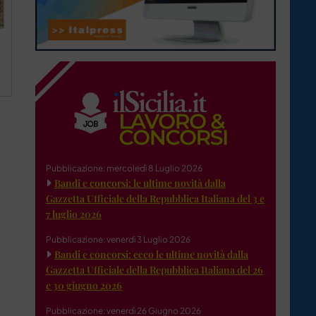
Pubblicazione: mercoledì 8 Luglio 2026
Bandi e concorsi: le ultime novità dalla
Gazzetta Ufficiale della Repubblica Italiana del 3 e
7 luglio 2026
Pubblicazione: venerdì 3 Luglio 2026
Bandi e concorsi: ecco le ultime novità dalla
Gazzetta Ufficiale della Repubblica Italiana del 26
e 30 giugno 2026
Pubblicazione: venerdì 26 Giugno 2026