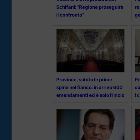
Schifani: “Regione proseguirà
re
il confronto”
ge
Province, subito le prime
Pr
spine nel fianco: in arrivo 600
co
emendamenti ed è solo l’inizio
I 