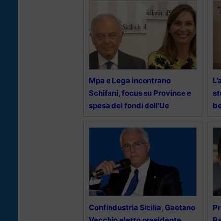
Mpa e Lega incontrano
L’
Schifani, focus su Province e
st
spesa dei fondi dell’Ue
be
Confindustria Sicilia, Gaetano
Pr
Vecchio eletto presidente.
Pa