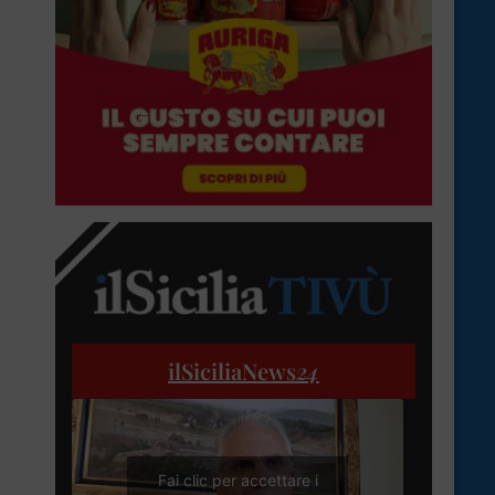
ilSiciliaNews
24
Fai clic per accettare i