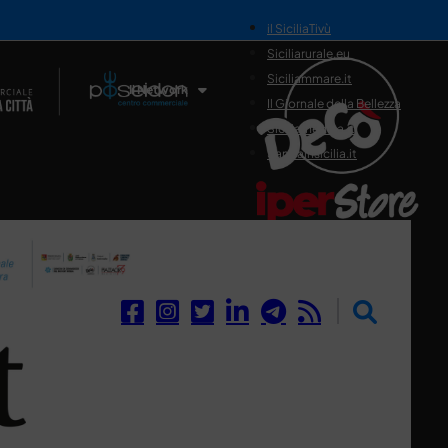
il SiciliaTivù
Siciliarurale.eu
Siciliammare.it
Il Network
Il Giornale della Bellezza
Siciliamedica.it
Sanitainsicilia.it