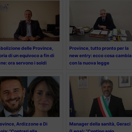
abolizione delle Province,
Province, tutto pronto per la
oria di un equivoco a fin di
new entry: ecco cosa cambia
ne: ora servono i soldi
con la nuova legge
ovince, Ardizzone e Di
Manager della sanità, Geraci
ola: “Contrari alla
(Lega): “Contino solo