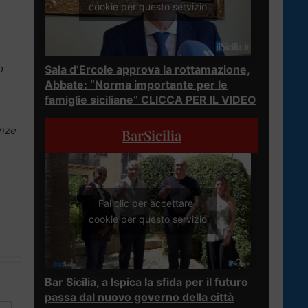
cookie per questo servizio
o
Sala d’Ercole approva la rottamazione,
Abbate: “Norma importante per le
famiglie siciliane” CLICCA PER IL VIDEO
enze
BarSicilia
Fai clic per accettare i
cookie per questo servizio
Bar Sicilia, a Ispica la sfida per il futuro
passa dal nuovo governo della città