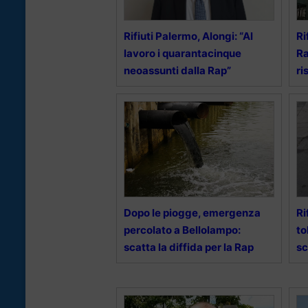
Rifiuti Palermo, Alongi: “Al
Ri
lavoro i quarantacinque
Ra
neoassunti dalla Rap”
ri
Dopo le piogge, emergenza
Ri
percolato a Bellolampo:
to
scatta la diffida per la Rap
sc