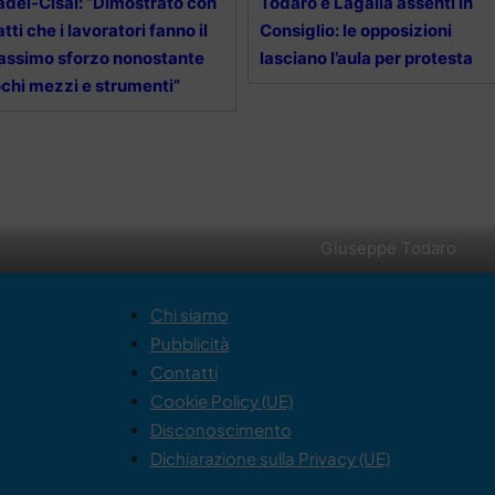
adel-Cisal: “Dimostrato con
Todaro e Lagalla assenti in
fatti che i lavoratori fanno il
Consiglio: le opposizioni
ssimo sforzo nonostante
lasciano l’aula per protesta
chi mezzi e strumenti”
Giuseppe Todaro
Chi siamo
Pubblicità
Contatti
Cookie Policy (UE)
Disconoscimento
Dichiarazione sulla Privacy (UE)