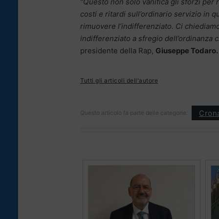
“Questo non solo vanifica gli sforzi per
costi e ritardi sull’ordinario servizio 
rimuovere l’indifferenziato. Ci chiediamo
indifferenziato a sfregio dell’ordinanza 
presidente della Rap,
Giuseppe Todaro.
Tutti gli articoli dell'autore
Cron
Questo articolo fa parte delle categorie: