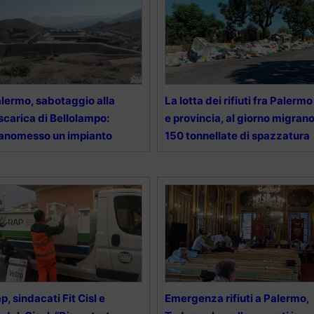
lermo, sabotaggio alla
La lotta dei rifiuti fra Palermo
scarica di Bellolampo:
e provincia, al giorno migran
anomesso un impianto
150 tonnellate di spazzatura
p, sindacati Fit Cisl e
Emergenza rifiuti a Palermo,