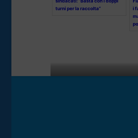
sindacati: “Basta con i doppi
Fi
turni per la raccolta”
i 
ma
po