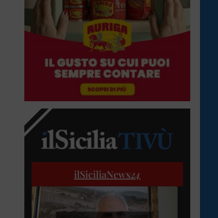
ilSiciliaNews
24