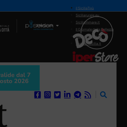
il SiciliaTivù
Siciliarurale.eu
Siciliammare.it
Il Network
Il Giornale della Bellezza
Siciliamedica.it
Sanitainsicilia.it