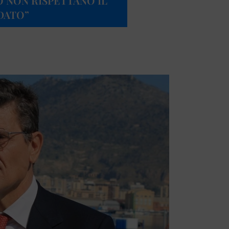
 NON RISPETTANO IL
DATO”