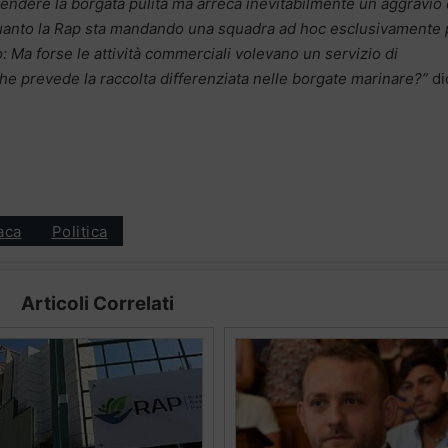
 rendere la borgata pulita ma arreca inevitabilmente un aggravio 
in quanto la Rap sta mandando una squadra ad hoc esclusivamente 
: Ma forse le attività commerciali volevano un servizio di
che prevede la raccolta differenziata nelle borgate marinare?”
dic
aca
Politica
Articoli Correlati