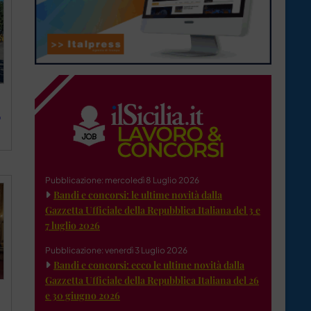
o
Pubblicazione: mercoledì 8 Luglio 2026
Bandi e concorsi: le ultime novità dalla
Gazzetta Ufficiale della Repubblica Italiana del 3 e
7 luglio 2026
Pubblicazione: venerdì 3 Luglio 2026
Bandi e concorsi: ecco le ultime novità dalla
Gazzetta Ufficiale della Repubblica Italiana del 26
e 30 giugno 2026