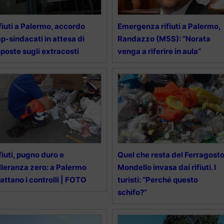
fiuti a Palermo, accordo
Emergenza rifiuti a Palermo,
p-sindacati in attesa di
Randazzo (M5S): “Norata
sposte sugli extracosti
venga a riferire in aula”
fiuti, pugno duro e
Quel che resta del Ferragosto
lleranza zero: a Palermo
Mondello invasa dai rifiuti. I
attano i controlli | FOTO
turisti: “Perché questo
schifo?”