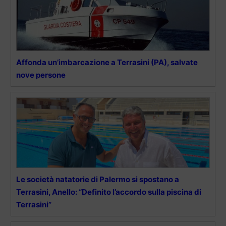
Affonda un’imbarcazione a Terrasini (PA), salvate
nove persone
Le società natatorie di Palermo si spostano a
Terrasini, Anello: “Definito l’accordo sulla piscina di
Terrasini”