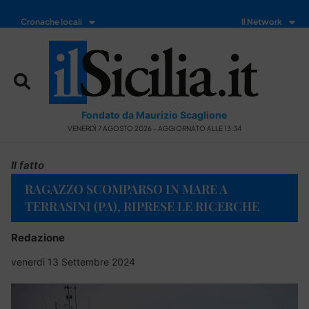
Cronache locali
Il Network
Fondato da Maurizio Scaglione
VENERDÌ 7 AGOSTO 2026 - AGGIORNATO ALLE 13:34
Il fatto
RAGAZZO SCOMPARSO IN MARE A
TERRASINI (PA), RIPRESE LE RICERCHE
Redazione
venerdì 13 Settembre 2024