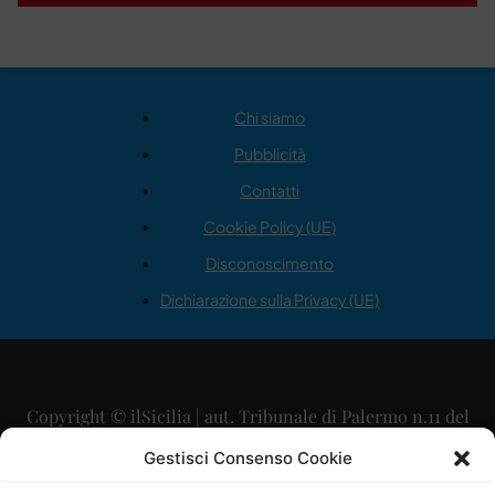
Chi siamo
Pubblicità
Contatti
Cookie Policy (UE)
Disconoscimento
Dichiarazione sulla Privacy (UE)
Copyright © ilSicilia | aut. Tribunale di Palermo n.11 del
29/09/2015
Gestisci Consenso Cookie
Editore: Mercurio Comunicazione Soc. Coop. A.R.L.