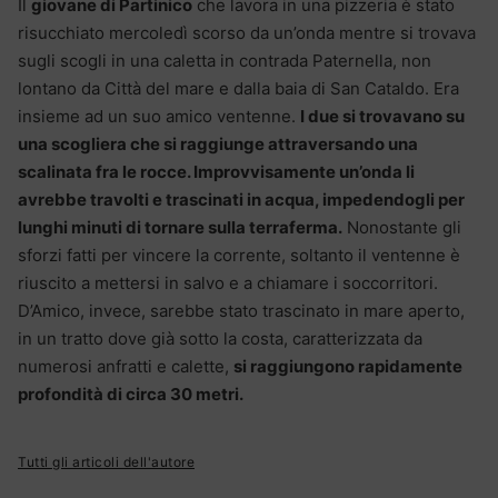
Il
giovane di Partinico
che lavora in una pizzeria è stato
risucchiato mercoledì scorso da un’onda mentre si trovava
sugli scogli in una caletta in contrada Paternella, non
lontano da Città del mare e dalla baia di San Cataldo. Era
insieme ad un suo amico ventenne.
I due si trovavano su
una scogliera che si raggiunge attraversando una
scalinata fra le rocce. Improvvisamente un’onda li
avrebbe travolti e trascinati in acqua, impedendogli per
lunghi minuti di tornare sulla terraferma.
Nonostante gli
sforzi fatti per vincere la corrente, soltanto il ventenne è
riuscito a mettersi in salvo e a chiamare i soccorritori.
D’Amico, invece, sarebbe stato trascinato in mare aperto,
in un tratto dove già sotto la costa, caratterizzata da
numerosi anfratti e calette,
si raggiungono rapidamente
profondità di circa 30 metri.
Tutti gli articoli dell'autore