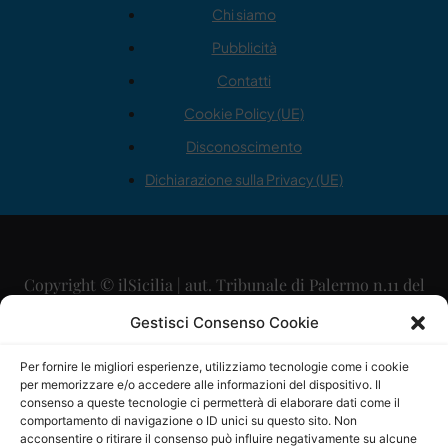
Chi siamo
Pubblicità
Contatti
Cookie Policy (UE)
Disconoscimento
Dichiarazione sulla Privacy (UE)
Copyright © ilSicilia | aut. Tribunale di Palermo n.11 del
29/09/2015
Gestisci Consenso Cookie
Editore: Mercurio Comunicazione Soc. Coop. A.R.L.
Per fornire le migliori esperienze, utilizziamo tecnologie come i cookie
per memorizzare e/o accedere alle informazioni del dispositivo. Il
Direttore Editoriale: Maurizio Scaglione
consenso a queste tecnologie ci permetterà di elaborare dati come il
comportamento di navigazione o ID unici su questo sito. Non
Direttore Responsabile: Maria Calabrese
acconsentire o ritirare il consenso può influire negativamente su alcune