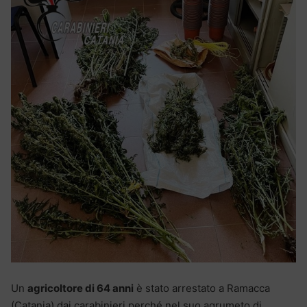
Un
agricoltore di 64 anni
è stato arrestato a Ramacca
(Catania) dai carabinieri perché nel suo agrumeto di