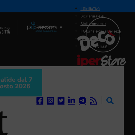
il SiciliaTivù
Siciliarurale.eu
Siciliammare.it
Il Network
Il Giornale della Bellezza
Siciliamedica.it
Sanitainsicilia.it