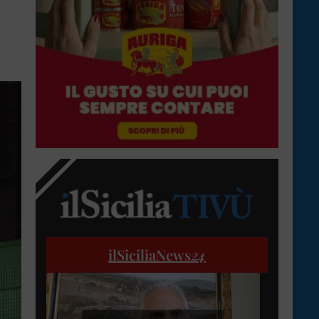
ilSiciliaNews
24