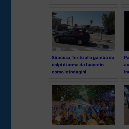
Siracusa, ferito alla gamba da
Pa
colpi di arma da fuoco: in
au
corso le indagini
in