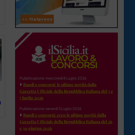
Pubblicazione: mercoledì 8 Luglio 2026
Bandi e concorsi: le ultime novità dalla
Gazzetta Ufficiale della Repubblica Italiana del 3 e
7 luglio 2026
t
Pubblicazione: venerdì 3 Luglio 2026
Bandi e concorsi: ecco le ultime novità dalla
Gazzetta Ufficiale della Repubblica Italiana del 26
e 30 giugno 2026