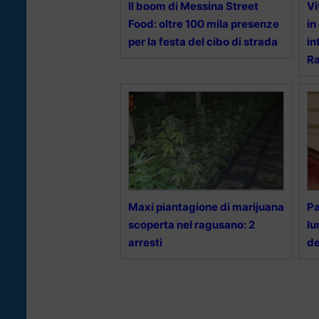
Il boom di Messina Street
Vi
Food: oltre 100 mila presenze
in
per la festa del cibo di strada
in
R
Maxi piantagione di marijuana
Pa
scoperta nel ragusano: 2
lu
arresti
de