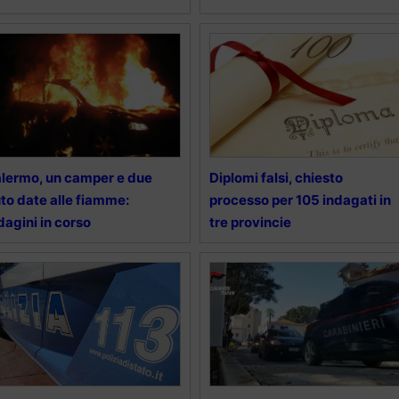
lermo, un camper e due
Diplomi falsi, chiesto
to date alle fiamme:
processo per 105 indagati in
dagini in corso
tre provincie