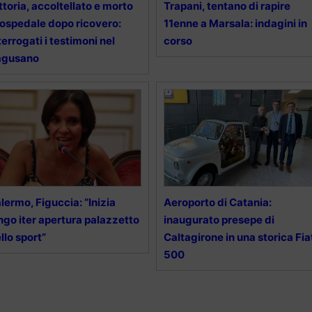
ttoria, accoltellato e morto
Trapani, tentano di rapire
 ospedale dopo ricovero:
11enne a Marsala: indagini in
terrogati i testimoni nel
corso
agusano
lermo, Figuccia: “Inizia
Aeroporto di Catania:
ngo iter apertura palazzetto
inaugurato presepe di
llo sport”
Caltagirone in una storica Fia
500