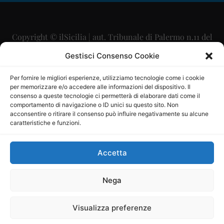
Copyright © ilSicilia | aut. Tribunale di Palermo n.11 del
29/09/2015
Gestisci Consenso Cookie
Editore: Mercurio Comunicazione Soc. Coop. A.R.L.
Per fornire le migliori esperienze, utilizziamo tecnologie come i cookie
per memorizzare e/o accedere alle informazioni del dispositivo. Il
Direttore Editoriale: Maurizio Scaglione
consenso a queste tecnologie ci permetterà di elaborare dati come il
comportamento di navigazione o ID unici su questo sito. Non
Direttore Responsabile: Maria Calabrese
acconsentire o ritirare il consenso può influire negativamente su alcune
caratteristiche e funzioni.
p.zza Sant’Oliva, 9 – 90141 – Palermo – 091335557
P.IVA: 06334930820
Accetta
Mercurio Comunicazione Società Cooperativa a r.l. è
iscritta al Registro degli Operatori di Comunicazione al
Nega
numero 26988
Visualizza preferenze
Sito gestito da
La Digitale srl
–
info@ladigitale.it