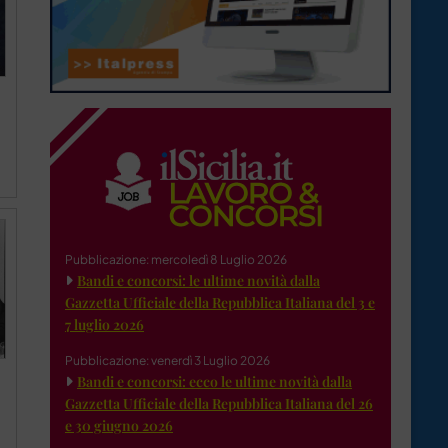
Pubblicazione: mercoledì 8 Luglio 2026
Bandi e concorsi: le ultime novità dalla
Gazzetta Ufficiale della Repubblica Italiana del 3 e
7 luglio 2026
Pubblicazione: venerdì 3 Luglio 2026
Bandi e concorsi: ecco le ultime novità dalla
Gazzetta Ufficiale della Repubblica Italiana del 26
e 30 giugno 2026