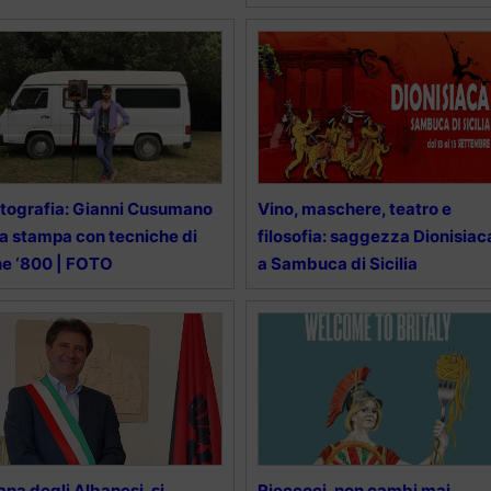
tografia: Gianni Cusumano
Vino, maschere, teatro e
la stampa con tecniche di
filosofia: saggezza Dionisiac
ne ‘800 | FOTO
a Sambuca di Sicilia
ana degli Albanesi, si
Rieccoci, non cambi mai