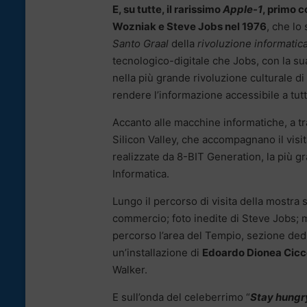
E, su tutte, il rarissimo
Apple-1
, primo 
Wozniak e Steve Jobs nel 1976
, che lo 
Santo Graal
della
rivoluzione informatic
tecnologico-digitale che Jobs, con la su
nella più grande rivoluzione culturale di t
rendere l’informazione accessibile a tutt
Accanto alle macchine informatiche, a tra
Silicon Valley, che accompagnano il visit
realizzate da 8-BIT Generation, la più g
Informatica.
Lungo il percorso di visita della mostra s
commercio; foto inedite di Steve Jobs; mem
percorso l’area del Tempio, sezione dedi
un’installazione di
Edoardo Dionea Cicc
Walker.
E sull’onda del celeberrimo “
Stay hungry