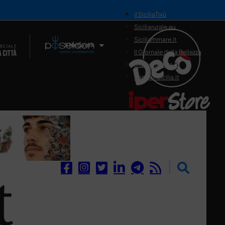
il SiciliaTivù
Siciliarurale.eu
Siciliammare.it
Il Network
Il Giornale della Bellezza
Siciliamedica.it
Sanitainsicilia.it