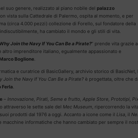
nel suo genere, realizzato al piano nobile del
palazzo
on vista sulla Cattedrale di Palermo, ospita al momento, e per
ma (circa 4.000 pezzi) collezione di Forello, sul fondatore della
discutibilmente, ha cambiato il mondo e gli stili di vita.
hy Join the Navy If You Can Be a Pirate?
” prende vita grazie a
n altro imprenditore italiano, egualmente appassionato e
Marco Boglione
.
ormatica e curatrice di BasicGallery, archivio storico di BasicNet, 
 Join the Navy If You Can Be a Pirate?
è progettata, oltre che d
 Ferla
.
he
–
Innovazione, Pirati, Seme e frutto, Apple Store, Prototipi, Pix
 attraverso le sette sale del
Mec Museum
, ripercorrendo la vit
suoi prodotti dal 1976 a oggi. Accanto a icone come il
Lisa
, il
Ne
e macchine informatiche che hanno cambiato per sempre il nos