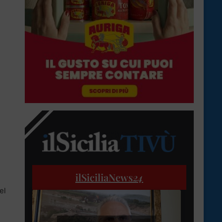
ilSiciliaNews
24
del