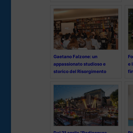
Gaetano Falzone: un
Fo
appassionato studioso e
e 
storico del Risorgimento
fi
Dal 21 aprile “Radicepura
Pi