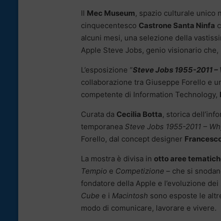
Il
Mec Museum
, spazio culturale unico 
cinquecentesco
Castrone Santa Ninfa
c
alcuni mesi, una selezione della vastissi
Apple Steve Jobs, genio visionario che, in
L’esposizione “
Steve Jobs 1955-2011 – W
collaborazione tra Giuseppe Forello e u
competente di Information Technology,
Curata da
Cecilia Botta
, storica dell’inf
temporanea
Steve Jobs 1955-2011 – Why
Forello, dal concept designer
Francesco
La mostra è divisa in
otto aree tematic
Tempio
e
Competizione
– che si snodano
fondatore della Apple e l’evoluzione dei 
Cube
e i
Macintosh
sono esposte le altr
modo di comunicare, lavorare e vivere.