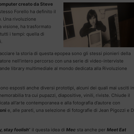
computer creato da Steve
stesso Forello ha definito il
a
. Una rivoluzione
a visione, ha trasformato
utti i tempi: quella di
i.
cciare la storia di questa epopea sono gli stessi pionieri della
atore nell’intero percorso con una serie di video-interviste
rande library multimediale al mondo dedicata alla Rivoluzione
ono esposti anche diversi prototipi, alcuni dei quali mai usciti i
orabilia tra cui pupazzi, diapositive, vinili, riviste. Chiude il
cata all’arte contemporanea e alla fotografia d’autore con
oni
e, alle pareti, una selezione di fotografie di Jean Pigozzi e 
, stay foolish
” il questa idea di
Mec
sta anche per
Meet Eat