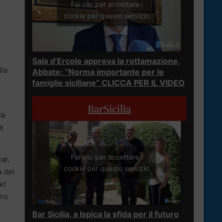
Fai clic per accettare i
cookie per questo servizio
Sala d’Ercole approva la rottamazione,
lla
Abbate: “Norma importante per le
famiglie siciliane” CLICCA PER IL VIDEO
BarSicilia
la
a
Fai clic per accettare i
ar,
cookie per questo servizio
a del
xt
tro
Bar Sicilia, a Ispica la sfida per il futuro