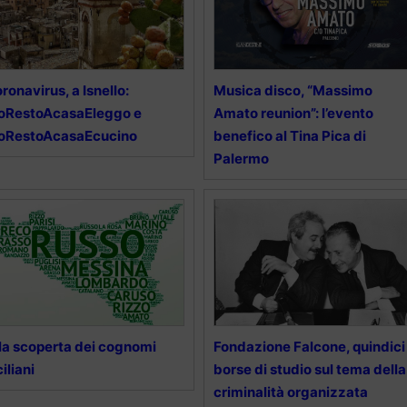
ronavirus, a Isnello:
Musica disco, “Massimo
oRestoAcasaEleggo e
Amato reunion”: l’evento
IoRestoAcasaEcucino
benefico al Tina Pica di
Palermo
la scoperta dei cognomi
Fondazione Falcone, quindici
ciliani
borse di studio sul tema della
criminalità organizzata