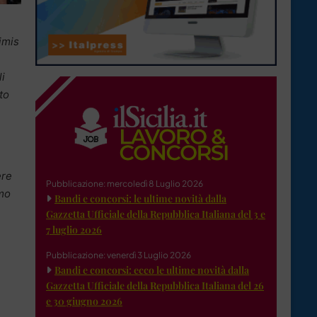
imis
i
to
ere
Pubblicazione: mercoledì 8 Luglio 2026
emo
Bandi e concorsi: le ultime novità dalla
Gazzetta Ufficiale della Repubblica Italiana del 3 e
7 luglio 2026
Pubblicazione: venerdì 3 Luglio 2026
Bandi e concorsi: ecco le ultime novità dalla
Gazzetta Ufficiale della Repubblica Italiana del 26
e 30 giugno 2026