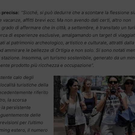
a precisa:
“
Sicché, si può dedurre che a scontare la flessione si
e vacanze, affitti brevi ecc. Ma non avendo dati certi, altro non
grado di affermare che in città, a settembre, è transitato un tu
icerca di esperienze esclusive, amalgamando un target di viaggiat
i al patrimonio archeologico, artistico e culturale, attratti dalla
 ammirare le bellezze di Ortigia e non solo. Si sono notati me
la stazione. Insomma, un turismo sostenibile, generato da un min
mente prodotto più ricchezza e occupazione”.
stente calo degli
località turistiche della
ecedentemente riferito
tro, la scorsa
 la persistente
seguentemente delle
revisioni per l’ultimo
oming estero, il numero