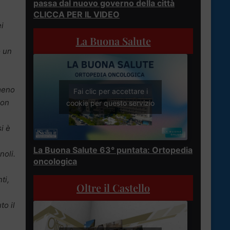
passa dal nuovo governo della città
CLICCA PER IL VIDEO
i
La Buona Salute
o un
 meno
Fai clic per accettare i
non
cookie per questo servizio
i è
La Buona Salute 63° puntata: Ortopedia
noli.
oncologica
ti,
Oltre il Castello
to il