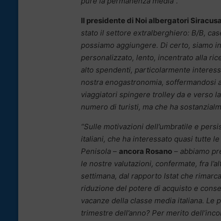
pure la permanenza media”.
Il presidente di Noi albergatori Siracus
stato il settore extralberghiero: B/B, cas
possiamo aggiungere. Di certo, siamo in 
personalizzato, lento, incentrato alla r
alto spendenti, particolarmente interessat
nostra enogastronomia, soffermandosi ad
viaggiatori spingere trolley da e verso 
numero di turisti, ma che ha sostanzial
“Sulle motivazioni dell’umbratile e persi
italiani, che ha interessato quasi tutte le 
Penisola
–
ancora Rosano
–
abbiamo pr
le nostre valutazioni, confermate, fra l’al
settimana, dal rapporto Istat che rimarca
riduzione del potere di acquisto e con
vacanze della classe media italiana. Le p
trimestre dell’anno? Per merito dell’inc