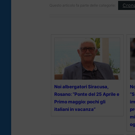
Cron
Questo articolo fa parte delle categorie:
Noi albergatori Siracusa,
No
Rosano: “Ponte del 25 Aprile e
“S
Primo maggio: pochi gli
im
italiani in vacanza”
pr
mi
og