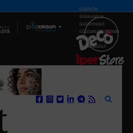
il SiciliaTivù
Siciliarurale.eu
Siciliammare.it
Il Network
Il Giornale della Bellezza
Siciliamedica.it
Sanitainsicilia.it