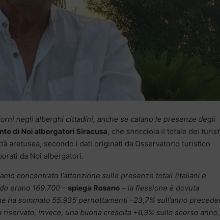
orni negli alberghi cittadini, anche se calano le presenze degli
te di Noi albergatori Siracusa
, che snocciola il totale dei turist
ttà aretusea, secondo i dati originati da Osservatorio turistico
orati da Noi albergatori.
iamo concentrato l’attenzione sulle presenze totali (italiani e
ndo erano 169.700 –
spiega Rosano
– la flessione è dovuta
che ha sommato 55.935 pernottamenti –23,7% sull’anno precede
 riservato, invece, una buona crescita +6,9% sullo scorso anno,