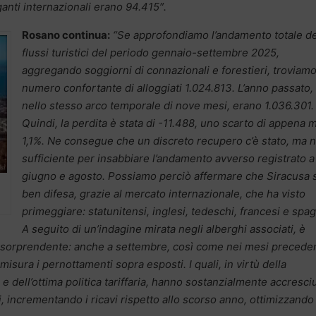
ganti internazionali erano 94.415″.
Rosano continua:
“Se approfondiamo l’andamento totale de
flussi turistici del periodo gennaio-settembre 2025,
aggregando soggiorni di connazionali e forestieri, troviam
numero confortante di alloggiati 1.024.813. L’anno passato,
nello stesso arco temporale di nove mesi, erano 1.036.301.
Quindi, la perdita è stata di -11.488, uno scarto di appena
1,1%. Ne consegue che un discreto recupero c’è stato, ma 
sufficiente per insabbiare l’andamento avverso registrato a
giugno e agosto. Possiamo perciò affermare che Siracusa s
ben difesa, grazie al mercato internazionale, che ha visto
primeggiare: statunitensi, inglesi, tedeschi, francesi e spag
A seguito di un’indagine mirata negli alberghi associati, è
e sorprendente: anche a settembre, così come nei mesi preceden
 misura i pernottamenti sopra esposti. I quali, in virtù della
la e dell’ottima politica tariffaria, hanno sostanzialmente accresciu
ri, incrementando i ricavi rispetto allo scorso anno, ottimizzando