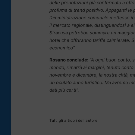
delle prenotazioni già confermato a otto
profuma di trend positivo. Appaganti le
l’amministrazione comunale mettesse in p
il mercato regionale, distinguendosi a ela
Siracusa potrebbe sommare un maggior n
hotel che offriranno tariffe calmierate.
economico”
Rosano conclude:
“A ogni buon conto, se
mondo, rimarrà ai margini, tenuto conto d
novembre e dicembre, la nostra città, mal
un oculato anno turistico. Ma avremo mo
dati più certi”.
Tutti gli articoli dell'autore