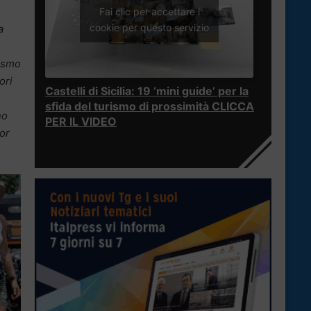
Fai clic per accettare i
cookie per questo servizio
a
rismo
ori
Castelli di Sicilia: 19 ‘mini guide’ per la
sfida del turismo di prossimità CLICCA
no
PER IL VIDEO
or