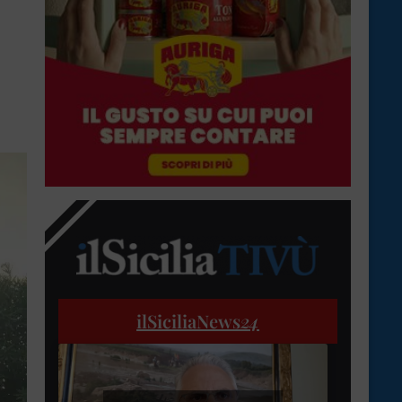
ilSiciliaNews
24