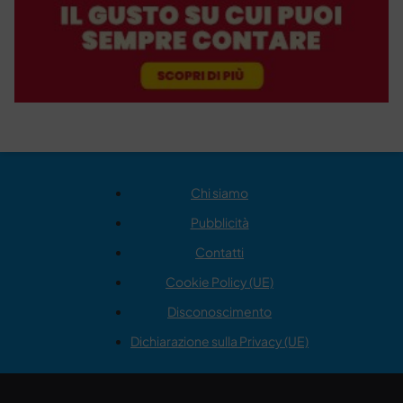
Chi siamo
Pubblicità
Contatti
Cookie Policy (UE)
Disconoscimento
Dichiarazione sulla Privacy (UE)