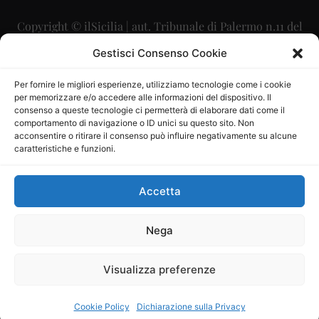
Copyright © ilSicilia | aut. Tribunale di Palermo n.11 del
29/09/2015
Gestisci Consenso Cookie
Editore: Mercurio Comunicazione Soc. Coop. A.R.L.
Per fornire le migliori esperienze, utilizziamo tecnologie come i cookie
per memorizzare e/o accedere alle informazioni del dispositivo. Il
Direttore Editoriale: Maurizio Scaglione
consenso a queste tecnologie ci permetterà di elaborare dati come il
comportamento di navigazione o ID unici su questo sito. Non
Direttore Responsabile: Maria Calabrese
acconsentire o ritirare il consenso può influire negativamente su alcune
caratteristiche e funzioni.
p.zza Sant’Oliva, 9 – 90141 – Palermo – 091335557
P.IVA: 06334930820
Accetta
Mercurio Comunicazione Società Cooperativa a r.l. è
iscritta al Registro degli Operatori di Comunicazione al
Nega
numero 26988
Visualizza preferenze
Sito gestito da
La Digitale srl
–
info@ladigitale.it
Cookie Policy
Dichiarazione sulla Privacy