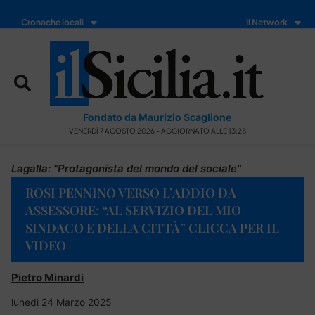
Cronache locali
Il Network
Fondato da Maurizio Scaglione
VENERDÌ 7 AGOSTO 2026 - AGGIORNATO ALLE 13:28
Lagalla: "Protagonista del mondo del sociale"
ROSI PENNINO VERSO L’ADDIO DA
ASSESSORE: “AL SERVIZIO DEL MIO
SINDACO E DELLA CITTÀ” CLICCA PER IL
VIDEO
Pietro Minardi
lunedì 24 Marzo 2025