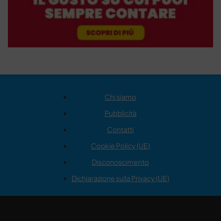
Chi siamo
Pubblicità
Contatti
Cookie Policy (UE)
Disconoscimento
Dichiarazione sulla Privacy (UE)