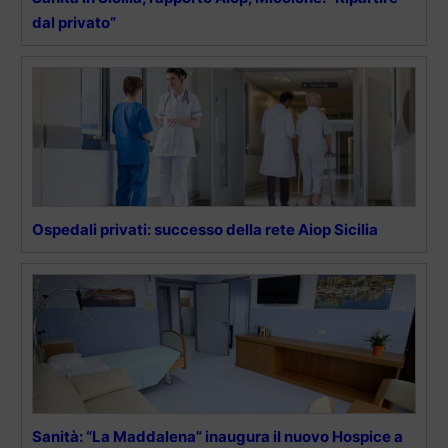
dal privato”
Ospedali privati: successo della rete Aiop Sicilia
Sanità: “La Maddalena” inaugura il nuovo Hospice a