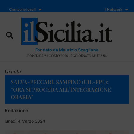
Cronache locali
Il Network
Fondato da Maurizio Scaglione
DOMENICA 9 AGOSTO 2026 - AGGIORNATO ALLE 16:54
La nota
SALVA-PRECARI, SAMPINO (UIL-FPL):
“ORA SI PROCEDA ALL’INTEGRAZIONE
ORARIA”
Redazione
lunedì 4 Marzo 2024