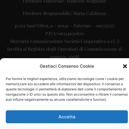
Direttore Editoriale: Maurizio Scaglione
Direttore Responsabile: Maria Calabrese
p.zza Sant’Oliva, 9 – 90141 – Palermo – 091335557
P.IVA: 06334930820
Mercurio Comunicazione Società Cooperativa a r.l. è
iscritta al Registro degli Operatori di Comunicazione al
numero 26988
Gestisci Consenso Cookie
Sito gestito da
La Digitale srl
–
info@ladigitale.it
Per fornire le migliori esperienze, utilizziamo tecnologie come i cookie per
memorizzare e/o accedere alle informazioni del dispositivo. Il consenso a
queste tecnologie ci permetterà di elaborare dati come il comportamento di
navigazione o ID unici su questo sito. Non acconsentire o ritirare il consenso
può influire negativamente su alcune caratteristiche e funzioni.
Accetta