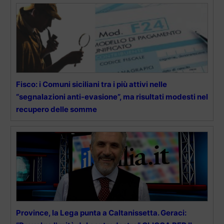
Fisco: i Comuni siciliani tra i più attivi nelle
“segnalazioni anti-evasione”, ma risultati modesti nel
recupero delle somme
Province, la Lega punta a Caltanissetta. Geraci: