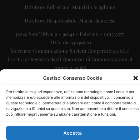
Direttore Editoriale: Maurizio Scaglione
Direttore Responsabile: Maria Calabrese
p.zza Sant’Oliva, 9 – 90141 – Palermo – 091335557
P.IVA: 06334930820
Mercurio Comunicazione Società Cooperativa a r.l. è
iscritta al Registro degli Operatori di Comunicazione al
numero 26988
Gestisci Consenso Cookie
Sito gestito da
La Digitale srl
–
info@ladigitale.it
Per fornire le migliori esperienze, utilizziamo tecnologie come i cookie per
memorizzare e/o accedere alle informazioni del dispositivo. Il consenso a
queste tecnologie ci permetterà di elaborare dati come il comportamento di
navigazione o ID unici su questo sito. Non acconsentire o ritirare il consenso
può influire negativamente su alcune caratteristiche e funzioni.
Accetta