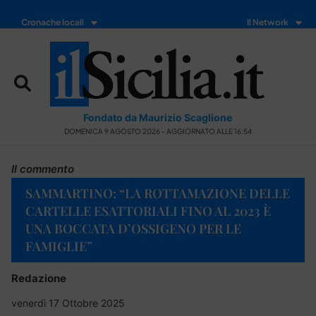
Cronache locali
Il Network
Fondato da Maurizio Scaglione
DOMENICA 9 AGOSTO 2026 - AGGIORNATO ALLE 16:54
Il commento
SAMMARTINO: “LA ROTTAMAZIONE DELLE
CARTELLE ESATTORIALI FINO AL 2023 È
UNA BOCCATA D’OSSIGENO PER LE
FAMIGLIE”
Redazione
venerdì 17 Ottobre 2025