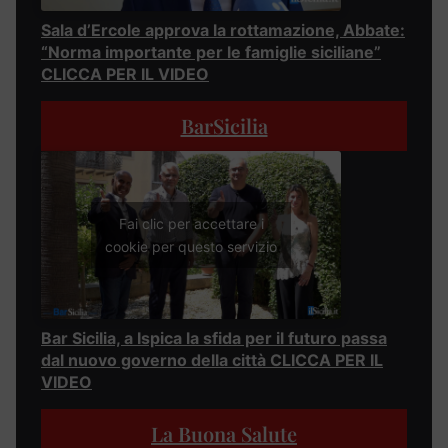
Sala d’Ercole approva la rottamazione, Abbate:
“Norma importante per le famiglie siciliane”
CLICCA PER IL VIDEO
BarSicilia
Fai clic per accettare i
cookie per questo servizio
Bar Sicilia, a Ispica la sfida per il futuro passa
dal nuovo governo della città CLICCA PER IL
VIDEO
La Buona Salute