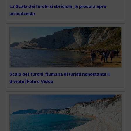
La Scala dei turchi si sbriciola, la procura apre
un’inchiesta
Scala dei Turchi, fiumana di turisti nonostante il
divieto |Foto e Video