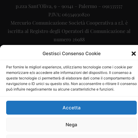
p.zza Sant’Oliva, 9 – 90141 – Palermo – 091335557
P.IVA: 06334930820
Mercurio Comunicazione Società Cooperativa a r.l. è
iscritta al Registro degli Operatori di Comunicazione al
numero 26988
Sito gestito da
La Digitale srl
–
info@ladigitale.it
Gestisci Consenso Cookie
Per fornire le migliori esperienze, utilizziamo tecnologie come i cookie per
memorizzare e/o accedere alle informazioni del dispositivo. Il consenso a
queste tecnologie ci permetterà di elaborare dati come il comportamento di
navigazione o ID unici su questo sito. Non acconsentire o ritirare il consenso
può influire negativamente su alcune caratteristiche e funzioni.
Accetta
Nega