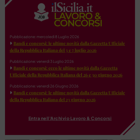
Pubblicazione: mercoledì 8 Luglio 2026
Bandi e concorsi: le ultime novità dalla Gazzetta Ufficiale
della Repubblica Italiana del 3 e 7 luglio 2026
Pubblicazione: venerdì 3 Luglio 2026
Bandi e concorsi: ecco le ultime novità dalla Gazzetta
Ufficiale della Repubblica Italiana del 26 e 30 giugno 2026
Pubblicazione: venerdì 26 Giugno 2026
Bandi e concorsi: le ultime novità dalla Gazzetta Ufficiale
della Repubblica Italiana del 23 giugno 2026
Entra nell'Archivio Lavoro & Concorsi