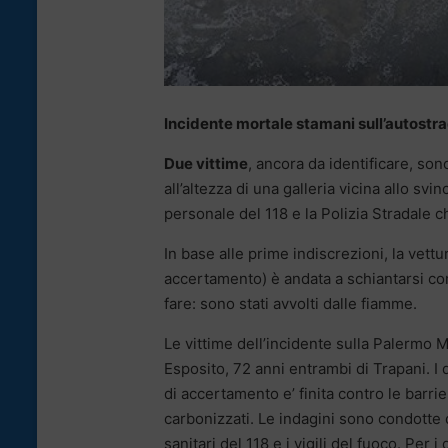
Incidente mortale stamani sull’autost
Due vittime
, ancora da identificare, so
all’altezza di una galleria vicina allo svin
personale del 118 e la Polizia Stradale c
In base alle prime indiscrezioni, la vet
accertamento) è andata a schiantarsi con
fare: sono stati avvolti dalle fiamme.
Le vittime dell’incidente sulla Palermo 
Esposito, 72 anni entrambi di Trapani. I
di accertamento e’ finita contro le barri
carbonizzati. Le indagini sono condotte d
sanitari del 118 e i vigili del fuoco. Per i