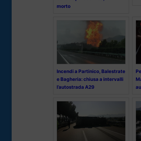
morto
Incendi a Partinico, Balestrate
Pe
e Bagheria: chiusa a intervalli
Ma
l’autostrada A29
au