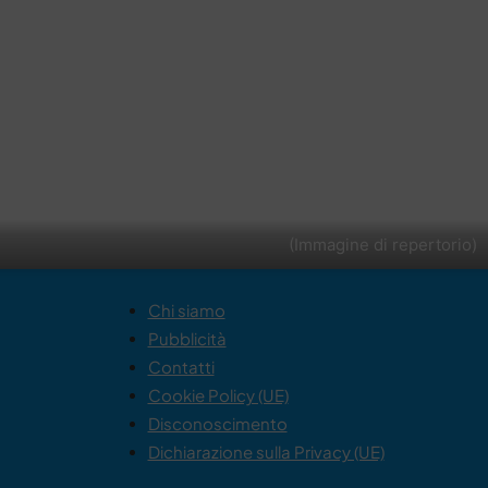
(Immagine di repertorio)
Chi siamo
Pubblicità
Contatti
Cookie Policy (UE)
Disconoscimento
Dichiarazione sulla Privacy (UE)