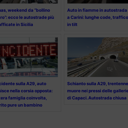
as, weekend da “bollino
Auto in fiamme in autostrada
ro”: ecco le autostrade più
a Carini: lunghe code, traffic
afficate in Sicilia
in tilt
cidente sulla A29, auto
Schianto sulla A29, trentenn
nisce nella corsia opposta:
muore nei pressi delle galleri
tera famiglia coinvolta,
di Capaci. Autostrada chiusa
rito pure un bambino