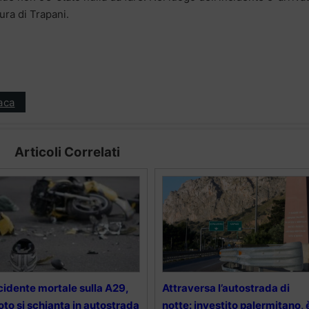
ura di Trapani.
aca
Articoli Correlati
cidente mortale sulla A29,
Attraversa l’autostrada di
to si schianta in autostrada
notte: investito palermitano, 