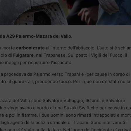
rada A29 Palermo-Mazara del Vallo
.
no morte
carbonizzate
all’interno dell’abitacolo. L’auto si è schia
colo di
Fulgatore
, nel Trapanese. Sul posto i Vigili del Fuoco, il
he indaga per ricostruire l’accaduto.
tura procedeva da Palermo verso Trapani e (per cause in corso di
tro il guard-rail, prendendo fuoco. Per i due non c’è stato nulla
Mazara del Vallo sono Salvatore Vultaggio, 66 anni e Salvatore
 due viaggiavano a bordo di una Suzuki Swift che per cause in c
ere e poi in fiamme. I due uomini sono rimasti intrappolati e mort
agli agenti della polizia stradale di Trapani. Sono intervenuti i
 due non c’e’ stato nulla da fare. Nel luogo dell’incidente e’ arrivat