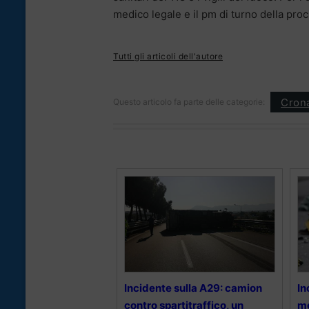
medico legale e il pm di turno della proc
Tutti gli articoli dell'autore
Cron
Questo articolo fa parte delle categorie:
Incidente sulla A29: camion
In
contro spartitraffico, un
mo