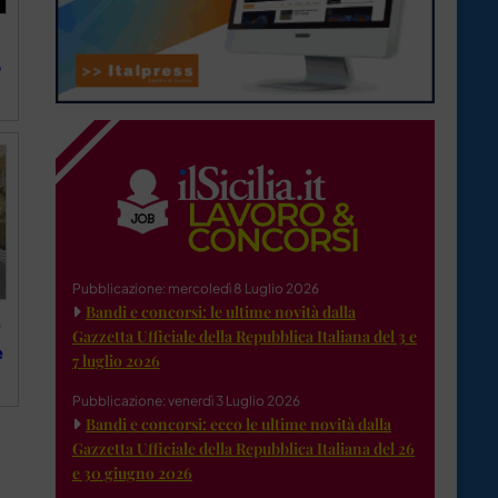
o
Pubblicazione: mercoledì 8 Luglio 2026
Bandi e concorsi: le ultime novità dalla
e
Gazzetta Ufficiale della Repubblica Italiana del 3 e
e
7 luglio 2026
Pubblicazione: venerdì 3 Luglio 2026
Bandi e concorsi: ecco le ultime novità dalla
Gazzetta Ufficiale della Repubblica Italiana del 26
e 30 giugno 2026