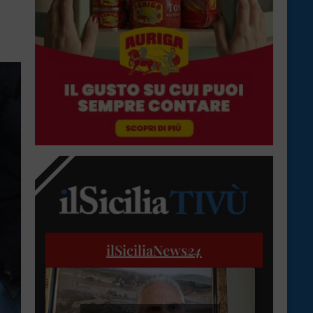
ilSiciliaNews
24