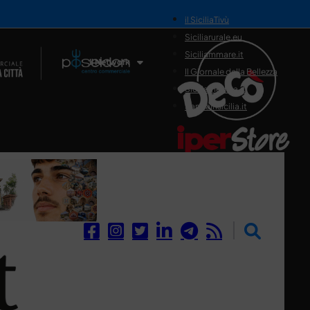
il SiciliaTivù
Siciliarurale.eu
Siciliammare.it
Il Network
Il Giornale della Bellezza
Siciliamedica.it
Sanitainsicilia.it