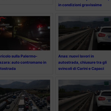
in condizioni gravissime
ricolo sulla Palermo-
Anas: nuovi lavori in
zara: auto contromano in
autostrada, chiusure tra gli
tostrada
svincoli di Carini e Capaci