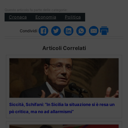
Questo articolo fa parte delle categorie:
Cronaca
Economia
Politica
Condividi
Articoli Correlati
Siccità, Schifani: “In Sicilia la situazione si è resa un
pò critica, ma no ad allarmismi”