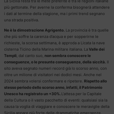
La Sicilia resta tra le mete preferite e tra le regioni italiane
più gettonate. Per averne la conferma bisognerà attendere
i dati al termine della stagione, ma i primi trend segnano
una strada positiva.
Ne è la dimostrazione Agrigento.
La provincia è tra quelle
che più soffre la carenza d’acqua e per sopperirne le
richieste, la scorsa settimana, è approda a Licata la nave
cisterna Ticino della Marina militare italiana. La
Valle dei
Templi
, dal canto suo,
non sembra conoscere le
conseguenze, o le presunte conseguenze, della siccità.
Il
sito aveva segnato numeri record già lo scorso anno, con
oltre un milione di visitatori nei dodici mesi. Anche nel
2024 sembra volersi confermare e ripetere.
Rispetto allo
stesso periodo dello scorso anno, infatti, il Patrimonio
Unesco ha registrato un +30%.
L’attesa per la Capitale
della Cultura o il vasto pacchetto di eventi: qualsiasi sia la
causa la voglia di viaggiare e conoscere le meraviglie della
Sicilia appare più forte delle drammatiche emergenze.