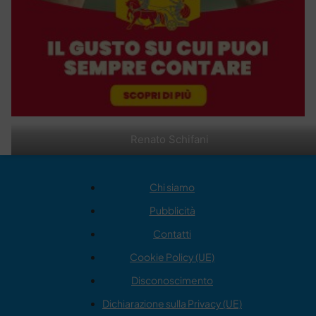
Renato Schifani
Chi siamo
Pubblicità
Contatti
Cookie Policy (UE)
Disconoscimento
Dichiarazione sulla Privacy (UE)