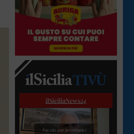
ilSiciliaNews
24
Fai clic per accettare i