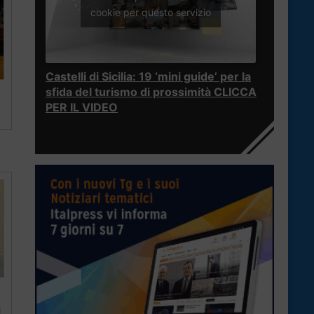
cookie per questo servizio
Castelli di Sicilia: 19 ‘mini guide’ per la
sfida del turismo di prossimità CLICCA
PER IL VIDEO
l