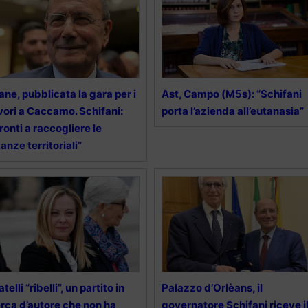
ane, pubblicata la gara per i
Ast, Campo (M5s): “Schifani
vori a Caccamo. Schifani:
porta l’azienda all’eutanasia”
ronti a raccogliere le
tanze territoriali”
atelli “ribelli”, un partito in
Palazzo d’Orlèans, il
rca d’autore che non ha
governatore Schifani riceve i