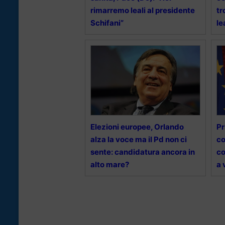
rimarremo leali al presidente
tr
Schifani”
le
Elezioni europee, Orlando
Pr
alza la voce ma il Pd non ci
co
sente: candidatura ancora in
co
alto mare?
a 