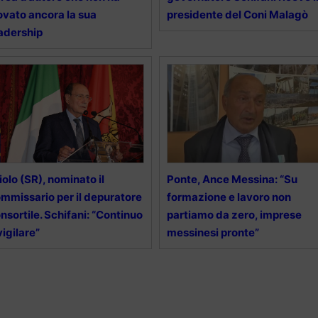
ovato ancora la sua
presidente del Coni Malagò
adership
iolo (SR), nominato il
Ponte, Ance Messina: “Su
mmissario per il depuratore
formazione e lavoro non
nsortile. Schifani: “Continuo
partiamo da zero, imprese
vigilare”
messinesi pronte”