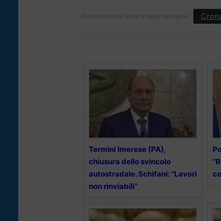
Cron
Questo articolo fa parte delle categorie:
Termini Imerese (PA),
Po
chiusura dello svincolo
“R
autostradale. Schifani: “Lavori
co
non rinviabili”