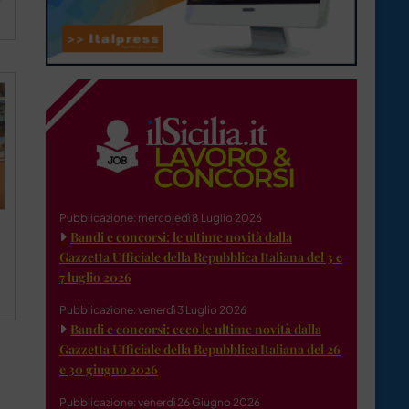
Pubblicazione: mercoledì 8 Luglio 2026
Bandi e concorsi: le ultime novità dalla
Gazzetta Ufficiale della Repubblica Italiana del 3 e
7 luglio 2026
Pubblicazione: venerdì 3 Luglio 2026
Bandi e concorsi: ecco le ultime novità dalla
Gazzetta Ufficiale della Repubblica Italiana del 26
e 30 giugno 2026
Pubblicazione: venerdì 26 Giugno 2026