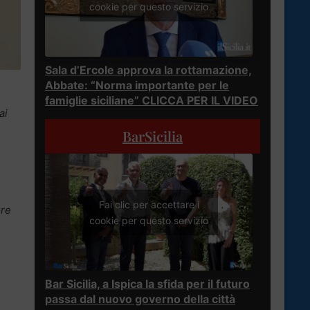
cookie per questo servizio
Sala d’Ercole approva la rottamazione,
Abbate: “Norma importante per le
famiglie siciliane” CLICCA PER IL VIDEO
ai
BarSicilia
Fai clic per accettare i
ore
cookie per questo servizio
Bar Sicilia, a Ispica la sfida per il futuro
passa dal nuovo governo della città