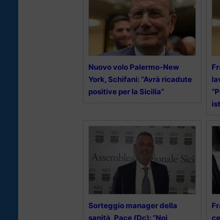
Nuovo volo Palermo-New
Fr
York, Schifani: “Avrà ricadute
la
positive per la Sicilia”
“P
is
Sorteggio manager della
Fr
sanità, Pace (Dc): “Noi
ce