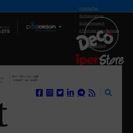
il SiciliaTivù
Siciliarurale.eu
Siciliammare.it
Il Network
Il Giornale della Bellezza
Siciliamedica.it
Sanitainsicilia.it