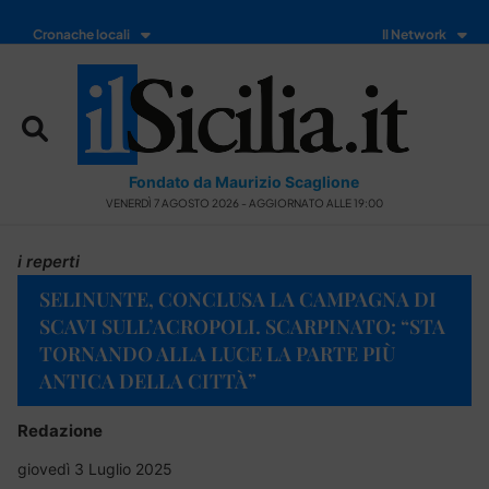
Cronache locali
Il Network
Fondato da Maurizio Scaglione
VENERDÌ 7 AGOSTO 2026 - AGGIORNATO ALLE 19:00
i reperti
SELINUNTE, CONCLUSA LA CAMPAGNA DI
SCAVI SULL’ACROPOLI. SCARPINATO: “STA
TORNANDO ALLA LUCE LA PARTE PIÙ
ANTICA DELLA CITTÀ”
Redazione
giovedì 3 Luglio 2025