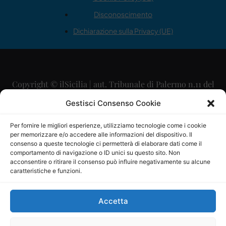
Disconoscimento
Dichiarazione sulla Privacy (UE)
Copyright © ilSicilia | aut. Tribunale di Palermo n.11 del
29/09/2015
Gestisci Consenso Cookie
Editore: Mercurio Comunicazione Soc. Coop. A.R.L.
Per fornire le migliori esperienze, utilizziamo tecnologie come i cookie
per memorizzare e/o accedere alle informazioni del dispositivo. Il
Direttore Editoriale: Maurizio Scaglione
consenso a queste tecnologie ci permetterà di elaborare dati come il
comportamento di navigazione o ID unici su questo sito. Non
Direttore Responsabile: Maria Calabrese
acconsentire o ritirare il consenso può influire negativamente su alcune
caratteristiche e funzioni.
p.zza Sant’Oliva, 9 – 90141 – Palermo – 091335557
P.IVA: 06334930820
Accetta
Mercurio Comunicazione Società Cooperativa a r.l. è
iscritta al Registro degli Operatori di Comunicazione al