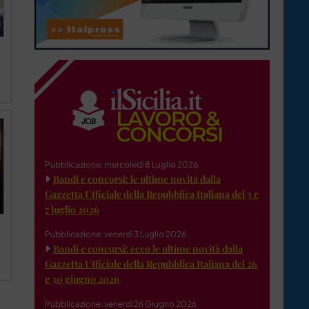
Pubblicazione: mercoledì 8 Luglio 2026
Bandi e concorsi: le ultime novità dalla
Gazzetta Ufficiale della Repubblica Italiana del 3 e
7 luglio 2026
Pubblicazione: venerdì 3 Luglio 2026
Bandi e concorsi: ecco le ultime novità dalla
Gazzetta Ufficiale della Repubblica Italiana del 26
e 30 giugno 2026
Pubblicazione: venerdì 26 Giugno 2026