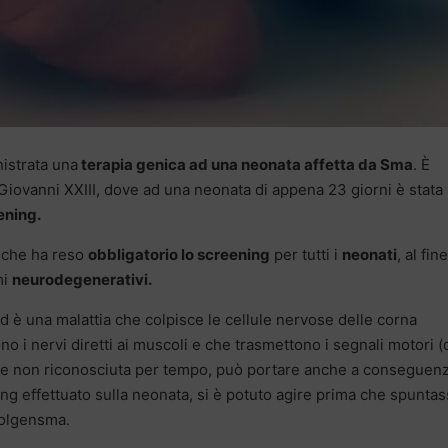
nistrata una
terapia genica ad una neonata affetta da Sma
. È
 Giovanni XXIII, dove ad una neonata di appena 23 giorni è stata
ening.
ia che ha reso
obbligatorio lo screening
per tutti i
neonati
, al fine
mi
neurodegenerativi.
d è una malattia che colpisce le cellule nervose delle corna
no i nervi diretti ai muscoli e che trasmettono i segnali motori (
Se non riconosciuta per tempo, può portare anche a conseguen
ning effettuato sulla neonata, si è potuto agire prima che spunta
Zolgensma.