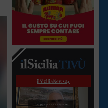
ilSiciliaNews
24
Fai clic per accettare i