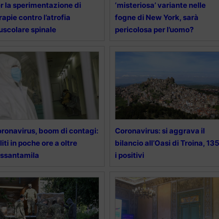
r la sperimentazione di
‘misteriosa’ variante nelle
rapie contro l’atrofia
fogne di New York, sarà
scolare spinale
pericolosa per l’uomo?
ronavirus, boom di contagi:
Coronavirus: si aggrava il
liti in poche ore a oltre
bilancio all’Oasi di Troina, 13
ssantamila
i positivi