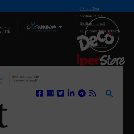
il SiciliaTivù
Siciliarurale.eu
Siciliammare.it
Il Network
Il Giornale della Bellezza
Siciliamedica.it
Sanitainsicilia.it