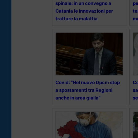
spinale: in un convegno a
pe
Catania le innovazioni per
te
trattare la malattia
mu
Covid: “Nel nuovo Dpcm stop
Co
a spostamenti tra Regioni
sa
anche in area gialla”
se