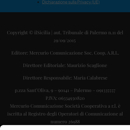
Dichiarazione sulla Privacy (UE)
Copyright © ilSicilia | aut. Tribunale di Palermo n.11 del
29/09/2015
Editore: Mercurio Comunicazione Soc. Coop. A.R.L.
Direttore Editoriale: Maurizio Scaglione
Direttore Responsabile: Maria Calabrese
p.zza Sant’Oliva, 9 – 90141 – Palermo – 091335557
P.IVA: 06334930820
Mercurio Comunicazione Società Cooperativa a r.l. è
iscritta al Registro degli Operatori di Comunicazione al
numero 26988