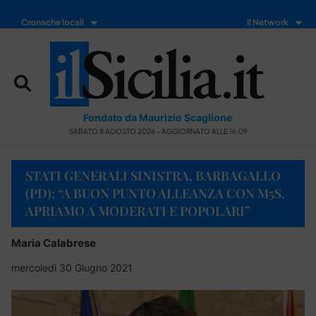
Cronache locali
Il Network
Fondato da Maurizio Scaglione
SABATO 8 AGOSTO 2026 - AGGIORNATO ALLE 16:09
STATI GENERALI SINISTRA, BARBAGALLO
(PD): “A BUON PUNTO ALLEANZA CON M5S.
APRIAMO A MODERATI E POPOLARI”
Maria Calabrese
mercoledì 30 Giugno 2021