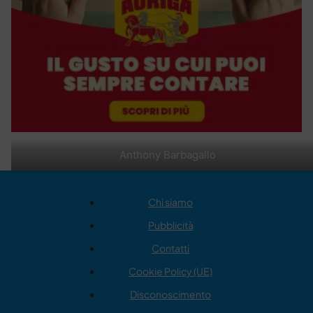
Anthony Barbagallo
Chi siamo
Pubblicità
Contatti
Cookie Policy (UE)
Disconoscimento