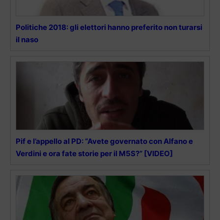
Politiche 2018: gli elettori hanno preferito non turarsi
il naso
Pif e l’appello al PD: “Avete governato con Alfano e
Verdini e ora fate storie per il M5S?” [VIDEO]