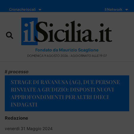
Cronache locali
Il Network
Fondato da Maurizio Scaglione
DOMENICA 9 AGOSTO 2026 - AGGIORNATO ALLE 19:07
Il processo
STRAGE DI RAVANUSA (AG), DUE PERSONE
RINVIATE A GIUDIZIO: DISPOSTI NUOVI
APPROFONDIMENTI PER ALTRI DIECI
INDAGATI
Redazione
venerdì 31 Maggio 2024