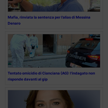
Mafia, rinviata la sentenza per l’alias di Messina
Denaro
Tentato omicidio di Cianciana (AG): l’indagato non
risponde davanti al gip