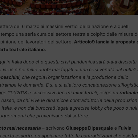
lettera del 6 marzo ai massimi vertici della nazione e a quelli
zitempo una seria cura del settore teatrale colpito dalle misure d
pinione dei lavoratori del settore,
Articolo9
lancia la proposta 
rto teatrale italiano.
ggi in Italia dopo che questa crisi pandemica sarà stata disciolta
 virus e nei mille dubbi mai fugati di una crisi venuta dal nulla?
nceschini
, che regola l’organizzazione e la produzione dello
 entrambe le domande. E sì e sì alla loro concatenazione sillogisti
gge 112/2013 e successivi decreti ministeriali, esige un
radicale
basso, da chi vive le dinamiche contraddittorie della produzion
 Italia, e non dai burocrati legati a precise lobby che poco o null
suggerimenti che provenivano dal settore.
anto mai necessaria
– scrivono
Giuseppe Dipasquale
e
Fulvia
 certo esaurire ed appianare tutte le contraddizioni che esisto