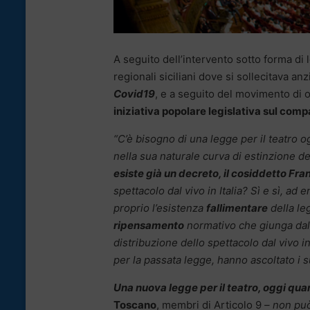
A seguito dell’intervento sotto forma di 
regionali siciliani dove si sollecitava an
Covid19
, e a seguito del movimento di o
iniziativa popolare legislativa sul compa
“C’è bisogno di una legge per il teatro o
nella sua naturale curva di estinzione del
esiste già un decreto, il cosiddetto Fra
spettacolo dal vivo in Italia? Sì e sì, ad
proprio l’esistenza
fallimentare
della le
ripensamento
normativo che giunga dal 
distribuzione dello spettacolo dal vivo in
per la passata legge, hanno ascoltato i 
Una nuova legge per il teatro, oggi qu
Toscano
, membri di Articolo 9
– non può