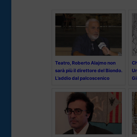
Teatro, Roberto Alajmo non
Ch
sarà più il direttore del Biondo.
Un
L’addio dal palcoscenico
Gi