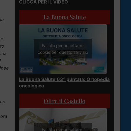
CLICCA PER IL VIDEO
La Buona Salute
le
ue
Fai clic per accettare i
nto
cookie per questo servizio
mina
l
linee
La Buona Salute 63° puntata: Ortopedia
oncologica
Oltre il Castello
uno
cora
Fai clic per accettare i