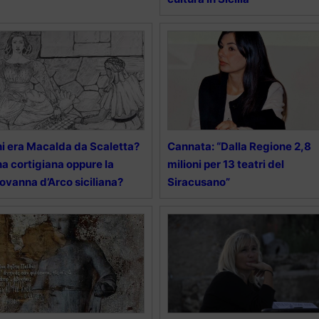
i era Macalda da Scaletta?
Cannata: “Dalla Regione 2,8
a cortigiana oppure la
milioni per 13 teatri del
ovanna d’Arco siciliana?
Siracusano”