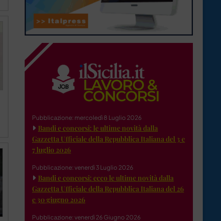
Pubblicazione: mercoledì 8 Luglio 2026
Bandi e concorsi: le ultime novità dalla
Gazzetta Ufficiale della Repubblica Italiana del 3 e
7 luglio 2026
Pubblicazione: venerdì 3 Luglio 2026
Bandi e concorsi: ecco le ultime novità dalla
Gazzetta Ufficiale della Repubblica Italiana del 26
e 30 giugno 2026
Pubblicazione: venerdì 26 Giugno 2026