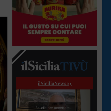
ilSiciliaNews
24
Fai clic per accettare i