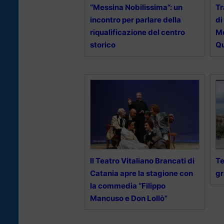
“Messina Nobilissima”: un
Tr
incontro per parlare della
di
riqualificazione del centro
Me
storico
Q
ll Teatro Vitaliano Brancati di
Te
Catania apre la stagione con
gr
la commedia “Filippo
Mancuso e Don Lollò”