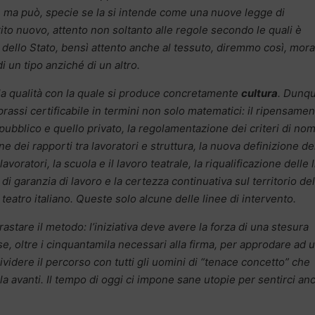
e, ma può, specie se la si intende come una nuove legge di
to nuovo, attento non soltanto alle regole secondo le quali è
dello Stato, bensì attento anche al tessuto, diremmo così, mora
 un tipo anziché di un altro.
la qualità con la quale si produce concretamente
cultura
. Dunq
 prassi certificabile in termini non solo matematici: il ripensame
 pubblico e quello privato, la regolamentazione dei criteri di no
ione dei rapporti tra lavoratori e struttura, la nuova definizione de
voratori, la scuola e il lavoro teatrale, la riqualificazione delle 
di garanzia di lavoro e la certezza continuativa sul territorio del
 teatro italiano. Queste solo alcune delle linee di intervento.
astare il metodo: l’iniziativa deve avere la forza di una stesura
se, oltre i cinquantamila necessari alla firma, per approdare ad 
videre il percorso con tutti gli uomini di “tenace concetto” che
a avanti. Il tempo di oggi ci impone sane utopie per sentirci an