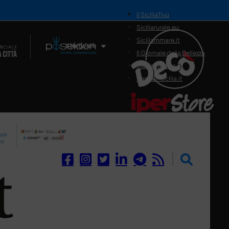
il SiciliaTivù
Siciliarurale.eu
Siciliammare.it
Il Network
Il Giornale della Bellezza
Siciliamedica.it
Sanitainsicilia.it