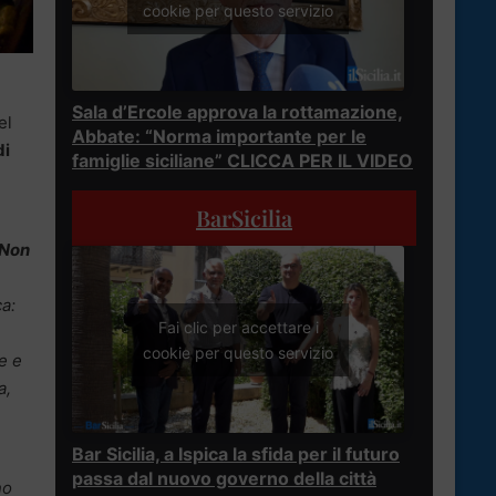
cookie per questo servizio
Sala d’Ercole approva la rottamazione,
el
Abbate: “Norma importante per le
di
famiglie siciliane” CLICCA PER IL VIDEO
BarSicilia
Non
ca:
Fai clic per accettare i
cookie per questo servizio
e e
a,
Bar Sicilia, a Ispica la sfida per il futuro
passa dal nuovo governo della città
no