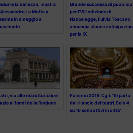
adurre la bellezza, mostra
Grande successo di pubblico
 Alessandro La Motta a
per l’VIII edizione di
ssina in omaggio a
Naxoslegge, Fulvia Toscano
uasimodo
annuncia alcune anticipazion
per la IX
atri, via alle ristrutturazioni
Palermo 2018. Cgil: “Si parta
azie ai fondi della Regione
dal rilancio dei teatri. Solo 4
su 16 sono attivi in città”