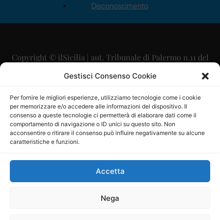
Disconoscimento
Copyright © ilSicilia | aut. Tribunale di Palermo n.11 del
29/09/2015
Gestisci Consenso Cookie
Editore: Mercurio Comunicazione Soc. Coop. A.R.L.
Per fornire le migliori esperienze, utilizziamo tecnologie come i cookie
per memorizzare e/o accedere alle informazioni del dispositivo. Il
Direttore Editoriale: Maurizio Scaglione
consenso a queste tecnologie ci permetterà di elaborare dati come il
comportamento di navigazione o ID unici su questo sito. Non
Direttore Responsabile: Maria Calabrese
acconsentire o ritirare il consenso può influire negativamente su alcune
caratteristiche e funzioni.
p.zza Sant’Oliva, 9 – 90141 – Palermo – 091335557
P.IVA: 06334930820
Accetta
Mercurio Comunicazione Società Cooperativa a r.l. è
iscritta al Registro degli Operatori di Comunicazione al
Nega
numero 26988