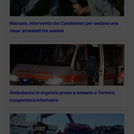
Marsala, intervento dei Carabinieri per sedare una
rissa: arrestati tre uomini
Ambulanza in urgenza presa a sassate a Termini,
trasportava infartuato