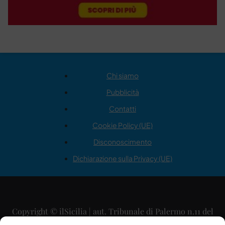
Chi siamo
Pubblicità
Contatti
Cookie Policy (UE)
Disconoscimento
Dichiarazione sulla Privacy (UE)
Copyright © ilSicilia | aut. Tribunale di Palermo n.11 del
29/09/2015