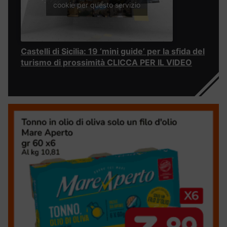
cookie per questo servizio
Castelli di Sicilia: 19 ‘mini guide’ per la sfida del
turismo di prossimità CLICCA PER IL VIDEO