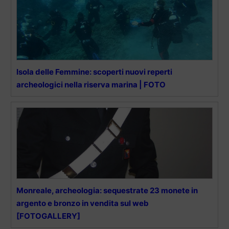
Isola delle Femmine: scoperti nuovi reperti
archeologici nella riserva marina | FOTO
Monreale, archeologia: sequestrate 23 monete in
argento e bronzo in vendita sul web
[FOTOGALLERY]