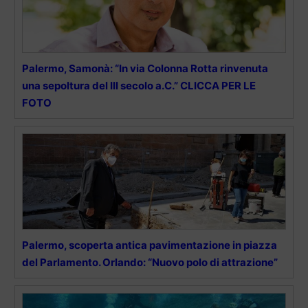
Palermo, Samonà: “In via Colonna Rotta rinvenuta
una sepoltura del III secolo a.C.” CLICCA PER LE
FOTO
Palermo, scoperta antica pavimentazione in piazza
del Parlamento. Orlando: “Nuovo polo di attrazione”