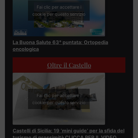
Fai clic per accettare i
cookie per questo servizio
La Buona Salute 63° puntata: Ortopedia
oncologica
Oltre il Castello
Fai clic per accettare i
cookie per questo servizio
Castelli di Sicilia: 19 ‘mini guide’ per la sfida del
turismo di prossimità CLICCA PER IL VIDEO