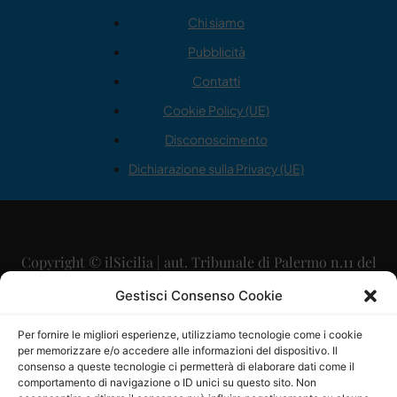
Chi siamo
Pubblicità
Contatti
Cookie Policy (UE)
Disconoscimento
Dichiarazione sulla Privacy (UE)
Copyright © ilSicilia | aut. Tribunale di Palermo n.11 del
29/09/2015
Gestisci Consenso Cookie
Editore: Mercurio Comunicazione Soc. Coop. A.R.L.
Per fornire le migliori esperienze, utilizziamo tecnologie come i cookie
per memorizzare e/o accedere alle informazioni del dispositivo. Il
Direttore Editoriale: Maurizio Scaglione
consenso a queste tecnologie ci permetterà di elaborare dati come il
comportamento di navigazione o ID unici su questo sito. Non