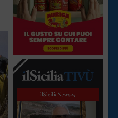
ilSiciliaNews
24