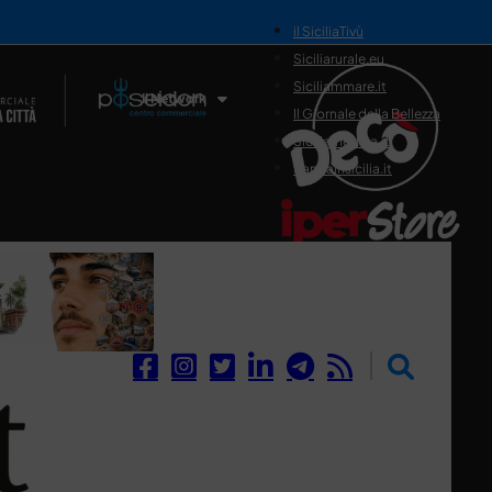
il SiciliaTivù
Siciliarurale.eu
Siciliammare.it
Il Network
Il Giornale della Bellezza
Siciliamedica.it
Sanitainsicilia.it