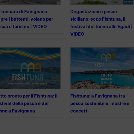
 tonnara di Favignana
Degustazioni e pesce
apre i battenti, volano per
siciliano: ecco Fishtuna, il
sca e turismo | VIDEO
festival del tonno alle Egadi |
VIDEO
tto pronto per il Fishtuna: il
Fishtuna: a Favignana tra
stival della pesca e del
pesca sostenibile, mostre e
nno a Favignana
concerti