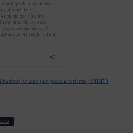
i battenti, volano per pesca e turismo | VIDEO
omia