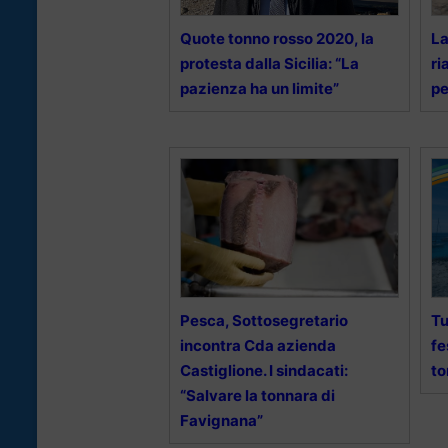
Quote tonno rosso 2020, la
La
protesta dalla Sicilia: “La
ri
pazienza ha un limite”
pe
Pesca, Sottosegretario
Tu
incontra Cda azienda
fe
Castiglione. I sindacati:
to
“Salvare la tonnara di
Favignana”