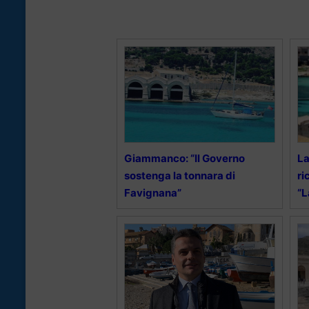
Giammanco: “Il Governo
La
sostenga la tonnara di
ri
Favignana”
“L