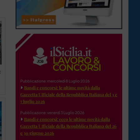
:
Pubblicazione: mercoledì 8 Luglio 2026
Bandi e concorsi: le ultime novità dalla
Gazzetta Ufficiale della Repubblica Italiana del 3 e
7 luglio 2026
Pubblicazione: venerdì 3 Luglio 2026
Bandi e concorsi: ecco le ultime novità dalla
Gazzetta Ufficiale della Repubblica Italiana del 26
e 30 giugno 2026