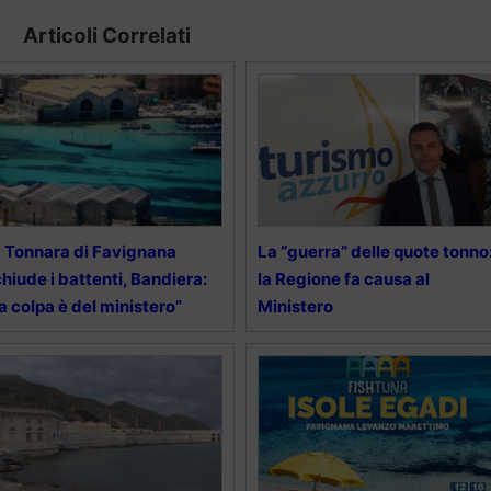
Articoli Correlati
 Tonnara di Favignana
La “guerra” delle quote tonno
chiude i battenti, Bandiera:
la Regione fa causa al
a colpa è del ministero”
Ministero