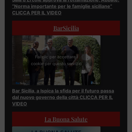
“Norma importante per le famiglie siciliane”
CLICCA PER IL VIDEO
BarSicilia
Fai clic per accettare i
cookie per questo servizio
Bar Sicilia, a Ispica la sfida per il futuro passa
dal nuovo governo della città CLICCA PER IL
VIDEO
La Buona Salute