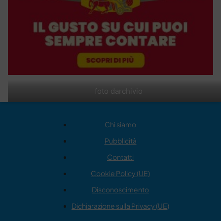
foto darchivio
Chi siamo
Pubblicità
Contatti
Cookie Policy (UE)
Disconoscimento
Dichiarazione sulla Privacy (UE)