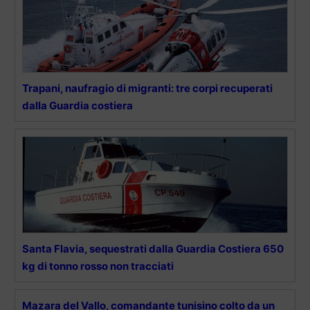
Trapani, naufragio di migranti: tre corpi recuperati
dalla Guardia costiera
Santa Flavia, sequestrati dalla Guardia Costiera 650
kg di tonno rosso non tracciati
Mazara del Vallo, comandante tunisino colto da un