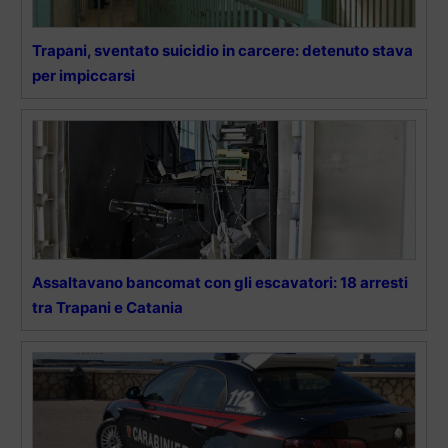
Trapani, sventato suicidio in carcere: detenuto stava
per impiccarsi
Assaltavano bancomat con gli escavatori: 18 arresti
tra Trapani e Catania