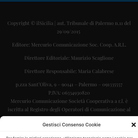
Copyright © ilSicilia | aut. Tribunale di Palermo n.11 del
29/09/2015
Editore: Mercurio Comunicazione Soc. Coop. A.R.L.
Direttore Editoriale: Maurizio Scaglione
Direttore Responsabile: Maria Calabrese
p.zza Sant’Oliva, 9 – 90141 – Palermo – 091335557
P.IVA: 06334930820
Mercurio Comunicazione Società Cooperativa a r.l. è
iscritta al Registro degli Operatori di Comunicazione al
numero 26988
Gestisci Consenso Cookie
Sito gestito da
La Digitale srl
–
info@ladigitale.it