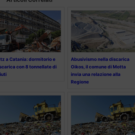
itz a Catania: dormitorio e
Abusivismo nella discarica
scarica con 8 tonnellate di
Oikos, il comune di Motta
fiuti
invia una relazione alla
Regione