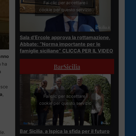
Fai clic per accettare i
cookie per questo servizio
Sala d’Ercole approva la rottamazione,
Abbate: “Norma importante per le
famiglie siciliane” CLICCA PER IL VIDEO
hanno
a ha
BarSicilia
a
lisce
ia
,
Fai clic per accettare i
cookie per questo servizio
e
Bar Sicilia, a Ispica la sfida per il futuro
le.