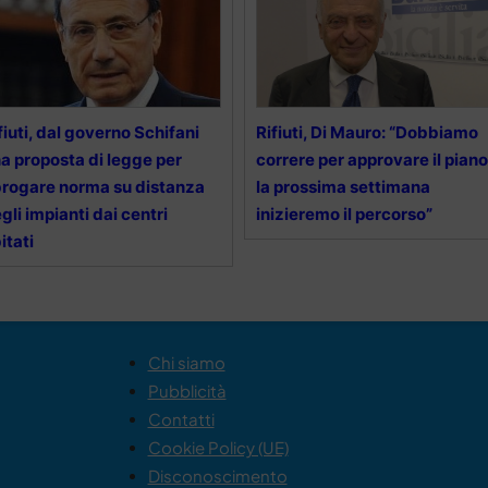
fiuti, dal governo Schifani
Rifiuti, Di Mauro: “Dobbiamo
a proposta di legge per
correre per approvare il piano
rogare norma su distanza
la prossima settimana
gli impianti dai centri
inizieremo il percorso”
itati
Chi siamo
Pubblicità
Contatti
Cookie Policy (UE)
Disconoscimento