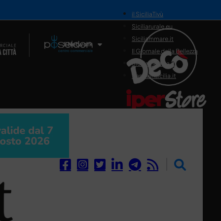
il SiciliaTivù
Siciliarurale.eu
Siciliammare.it
Il Network
Il Giornale della Bellezza
Siciliamedica.it
Sanitainsicilia.it