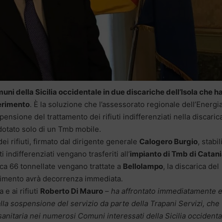
muni della Sicilia occidentale in due discariche dell’Isola che 
ferimento
. È la soluzione che l’assessorato regionale dell’Energi
pensione del trattamento dei rifiuti indifferenziati nella discaric
dotato solo di un Tmb mobile.
ei rifiuti, firmato dal dirigente generale
Calogero Burgio
, stabi
i indifferenziati vengano trasferiti all’
impianto di Tmb di Catan
rca 66 tonnellate vengano trattate a
Bellolampo
, la discarica del
edimento avrà decorrenza immediata.
 e ai rifiuti
Roberto Di Mauro
–
ha affrontato immediatamente 
a sospensione del servizio da parte della Trapani Servizi, che
sanitaria nei numerosi Comuni interessati della Sicilia occidenta