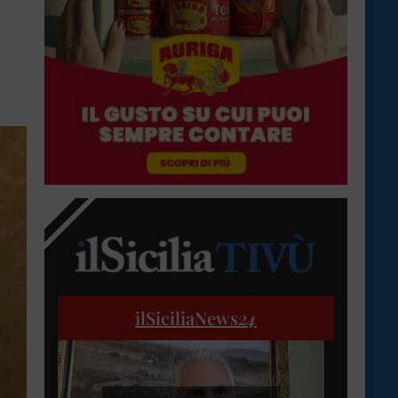
ilSiciliaNews
24