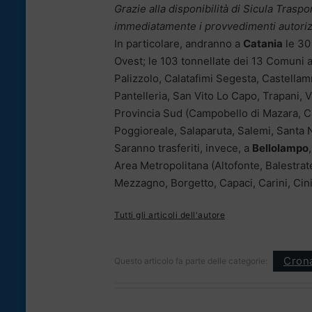
Grazie alla disponibilità di Sicula Trasp
immediatamente i provvedimenti autorizzat
In particolare, andranno a
Catania
le 30
Ovest; le 103 tonnellate dei 13 Comuni 
Palizzolo, Calatafimi Segesta, Castellam
Pantelleria, San Vito Lo Capo, Trapani, V
Provincia Sud (Campobello di Mazara, Ca
Poggioreale, Salaparuta, Salemi, Santa Ni
Saranno trasferiti, invece, a
Bellolampo
Area Metropolitana (Altofonte, Balestrat
Mezzagno, Borgetto, Capaci, Carini, Cini
Tutti gli articoli dell'autore
Cron
Questo articolo fa parte delle categorie: