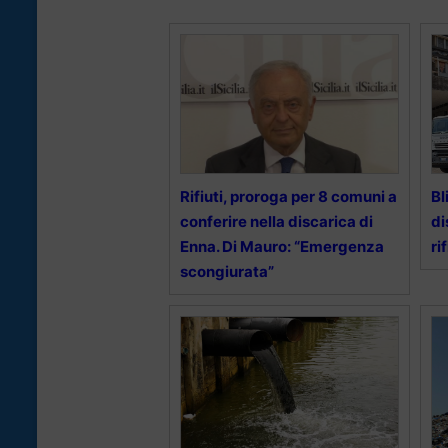
Rifiuti, proroga per 8 comuni a
Bl
conferire nella discarica di
di
Enna. Di Mauro: “Emergenza
ri
scongiurata”