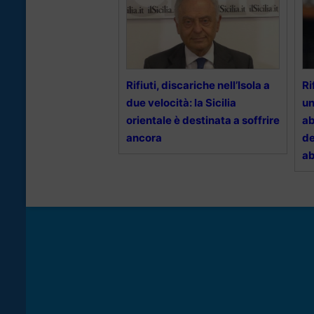
Rifiuti, discariche nell’Isola a
Ri
due velocità: la Sicilia
un
orientale è destinata a soffrire
ab
ancora
de
ab