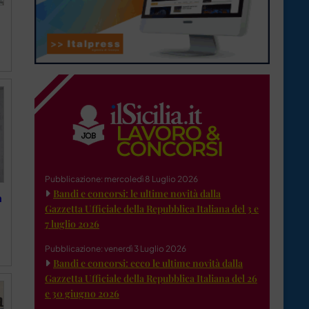
Pubblicazione: mercoledì 8 Luglio 2026
Bandi e concorsi: le ultime novità dalla
a
Gazzetta Ufficiale della Repubblica Italiana del 3 e
7 luglio 2026
Pubblicazione: venerdì 3 Luglio 2026
Bandi e concorsi: ecco le ultime novità dalla
Gazzetta Ufficiale della Repubblica Italiana del 26
e 30 giugno 2026