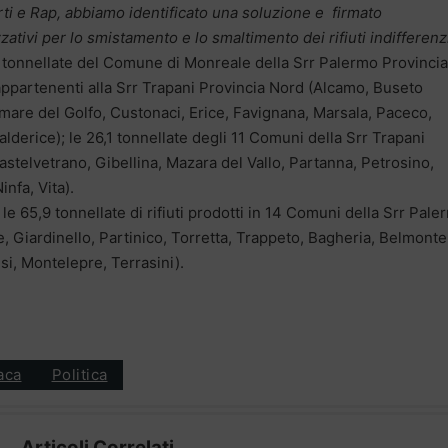
orti e Rap, abbiamo identificato una soluzione e firmato
ivi per lo smistamento e lo smaltimento dei rifiuti indifferenzi
 tonnellate del Comune di Monreale della Srr Palermo Provincia
appartenenti alla Srr Trapani Provincia Nord (Alcamo, Buseto
mare del Golfo, Custonaci, Erice, Favignana, Marsala, Paceco,
alderice); le 26,1 tonnellate degli 11 Comuni della Srr Trapani
stelvetrano, Gibellina, Mazara del Vallo, Partanna, Petrosino,
nfa, Vita).
, le 65,9 tonnellate di rifiuti prodotti in 14 Comuni della Srr Pal
e, Giardinello, Partinico, Torretta, Trappeto, Bagheria, Belmonte
si, Montelepre, Terrasini).
aca
Politica
Articoli Correlati